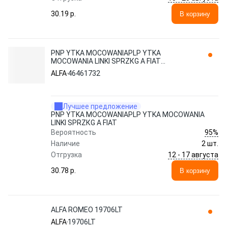
30.19 p.
В корзину
PNP YTKA MOCOWANIAPLP YTKA
MOCOWANIA LINKI SPRZКG A FIAT
46461732 ALFA ROMEO
ALFA
46461732
Лучшее предложение
PNP YTKA MOCOWANIAPLP YTKA MOCOWANIA
LINKI SPRZКG A FIAT
95%
Вероятность
Наличие
2 шт.
12 - 17 августа
Отгрузка
30.78 p.
В корзину
ALFA ROMEO 19706LT
ALFA
19706LT