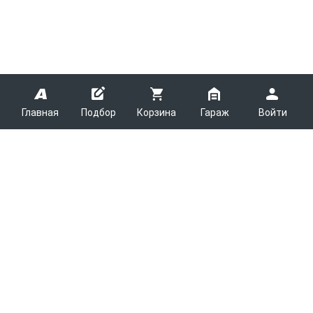
Главная
Подбор
Корзина
Гараж
Войти
ARMTEK
О Компании
Покупателям
Контакты
Как сделать заказ
Партнерам