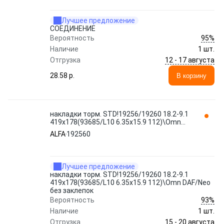
Лучшее предложение
СОЕДИНЕНИЕ
95%
Вероятность
Наличие
1 шт.
12 - 17 августа
Отгрузка
28.58 p.
В корзину
накладки торм. STD!19256/19260 18.2-9.1
419x178(93685/L10 6.35x15.9 112)\Omn
DAF/Neo без заклепок 192560 ALFA
ALFA
192560
ROMEO
Лучшее предложение
накладки торм. STD!19256/19260 18.2-9.1
419x178(93685/L10 6.35x15.9 112)\Omn DAF/Neo
без заклепок
93%
Вероятность
Наличие
1 шт.
15 - 20 августа
Отгрузка