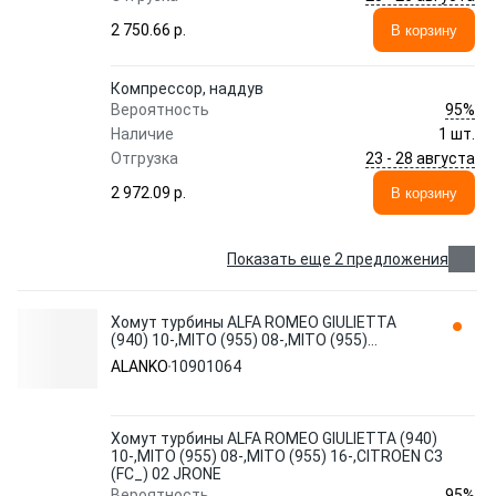
2 750.66 p.
В корзину
Компрессор, наддув
95%
Вероятность
Наличие
1 шт.
23 - 28 августа
Отгрузка
2 972.09 p.
В корзину
Показать еще 2 предложения
Хомут турбины ALFA ROMEO GIULIETTA
(940) 10-,MITO (955) 08-,MITO (955)
16-,CITROEN C3 (FC_) 02 JRONE 10901064
ALANKO
10901064
ALANKO
Хомут турбины ALFA ROMEO GIULIETTA (940)
10-,MITO (955) 08-,MITO (955) 16-,CITROEN C3
(FC_) 02 JRONE
95%
Вероятность