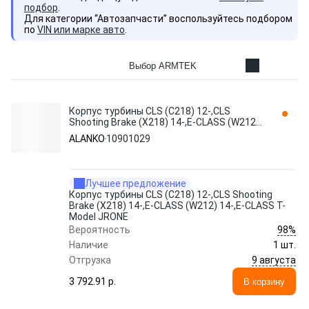
подбор
.
Для категории “Автозапчасти” воспользуйтесь подбором
по
VIN или марке авто
.
Выбор ARMTEK
Корпус турбины CLS (C218) 12-,CLS
Shooting Brake (X218) 14-,E-CLASS (W212)
14-,E-CLASS T-Model JRONE 10901029
ALANKO
10901029
ALANKO
Лучшее предложение
Корпус турбины CLS (C218) 12-,CLS Shooting
Brake (X218) 14-,E-CLASS (W212) 14-,E-CLASS T-
Model JRONE
98%
Вероятность
Наличие
1 шт.
9 августа
Отгрузка
3 792.91 p.
В корзину