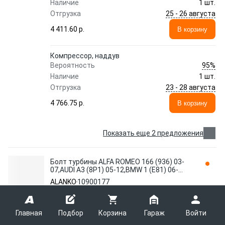
Наличие
1 шт.
25 - 26 августа
Отгрузка
4 411.60 p.
В корзину
Компрессор, наддув
95%
Вероятность
Наличие
1 шт.
23 - 28 августа
Отгрузка
4 766.75 p.
В корзину
Показать еще 2 предложения
Болт турбины ALFA ROMEO 166 (936) 03-
07,AUDI A3 (8P1) 05-12,BMW 1 (E81) 06-
12,CHEVROLET CAPTI JRONE 10900177
ALANKO
10900177
ALANKO
Главная
Подбор
Корзина
Гараж
Войти
Болт турбины ALFA ROMEO 166 (936) 03-07,AUDI
A3 (8P1) 05-12,BMW 1 (E81) 06-12,CHEVROLET