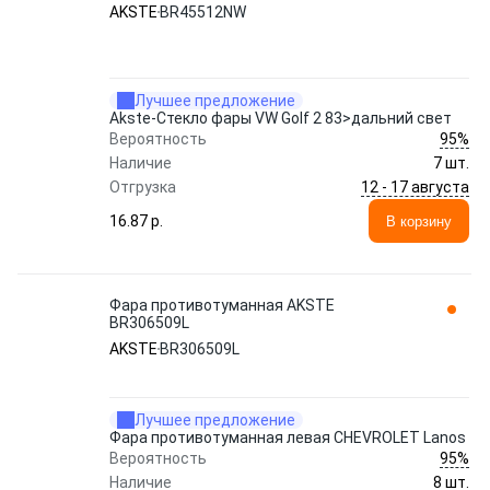
AKSTE
BR45512NW
Лучшее предложение
Akste-Стекло фары VW Golf 2 83>дальний свет
95%
Вероятность
Наличие
7 шт.
12 - 17 августа
Отгрузка
16.87 p.
В корзину
Фара противотуманная AKSTE
BR306509L
AKSTE
BR306509L
Лучшее предложение
Фара противотуманная левая CHEVROLET Lanos
95%
Вероятность
Наличие
8 шт.