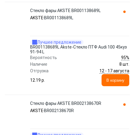
Стекло фары AKSTE BR001138689L
AKSTE
BR001138689L
Лучшее предложение
BR001138689L Akste-Стекло ПТФ Audi 100 45куз
91-94 L
95%
Вероятность
Наличие
8 шт.
12 - 17 августа
Отгрузка
12.19 p.
В корзину
Стекло фары AKSTE BR002138670R
AKSTE
BR002138670R