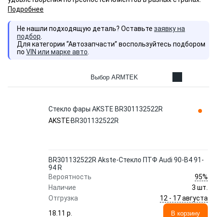
Подробнее
Не нашли подходящую деталь? Оставьте
заявку на
подбор
.
Для категории “Автозапчасти” воспользуйтесь подбором
по
VIN или марке авто
.
Выбор ARMTEK
Стекло фары AKSTE BR301132522R
AKSTE
BR301132522R
BR301132522R Akste-Стекло ПТФ Audi 90-B4 91-
94 R
95%
Вероятность
Наличие
3 шт.
12 - 17 августа
Отгрузка
18.11 p.
В корзину