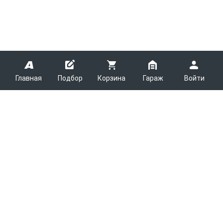
Главная
Подбор
Корзина
Гараж
Войти
ARMTEK
О Компании
Покупателям
Контакты
Как сделать заказ
Партнерам