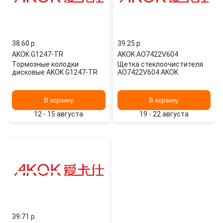
38.60 p.
39.25 p.
AKOK
·
G1247-TR
AKOK
·
AO7422V604
Тормозные колодки
Щетка стеклоочистителя
дисковые AKOK G1247-TR
AO7422V604 AKOK
В корзину
В корзину
12 - 15 августа
19 - 22 августа
39.71 p.