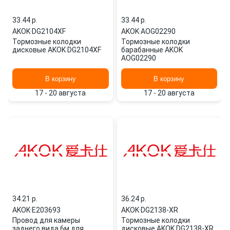
33.44 p.
33.44 p.
AKOK
·
DG2104XF
AKOK
·
AOG02290
Тормозные колодки
Тормозные колодки
дисковые AKOK DG2104XF
барабанные AKOK
AOG02290
В корзину
В корзину
17 - 20 августа
17 - 20 августа
34.21 p.
36.24 p.
AKOK
·
E203693
AKOK
·
DG2138-XR
Провод для камеры
Тормозные колодки
заднего вида 6м для
дисковые AKOK DG2138-XR