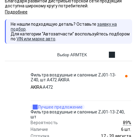
Благодаря развитой дистрибьюторской сети продукция
доступна широкому кругу потребителей.
Подробнее
Не нашли подходящую деталь? Оставьте
заявку на
подбор
.
Для категории “Автозапчасти” воспользуйтесь подбором
по
VIN или марке авто
.
Выбор ARMTEK
Фильтра воздушные и салонные ZJ01-13-
Z40, шт A472 AKIRA
AKIRA
A472
Лучшее предложение
Фильтра воздушные и салонные ZJ01-13-Z40,
шт
89%
Вероятность
Наличие
6 шт.
17 - 20 августа
Отгрузка