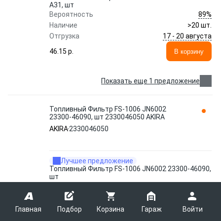
A31, шт
89%
Вероятность
Наличие
>20 шт.
17 - 20 августа
Отгрузка
46.15 p.
В корзину
Показать еще 1 предложение
Топливный Фильтр FS-1006 JN6002
23300-46090, шт 2330046050 AKIRA
AKIRA
2330046050
Лучшее предложение
Топливный Фильтр FS-1006 JN6002 23300-46090,
шт
89%
Вероятность
Наличие
>20 шт.
17 - 20 августа
Отгрузка
Главная
Подбор
Корзина
Гараж
Войти