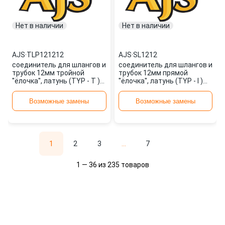
Нет в наличии
Нет в наличии
AJS
·
TLP121212
AJS
·
SL1212
соединитель для шлангов и
соединитель для шлангов и
трубок 12мм тройной
трубок 12мм прямой
''ёлочка'', латунь (TYP - T )
''ёлочка'', латунь (TYP - I )
TLP121212 AJS
SL1212 AJS
Возможные замены
Возможные замены
1
2
3
...
7
1 — 36 из 235 товаров