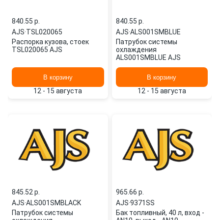
840.55 p.
840.55 p.
AJS
·
TSL020065
AJS
·
ALS001SMBLUE
Распорка кузова, стоек
Патрубок системы
TSL020065 AJS
охлаждения
ALS001SMBLUE AJS
В корзину
В корзину
12 - 15 августа
12 - 15 августа
845.52 p.
965.66 p.
AJS
·
ALS001SMBLACK
AJS
·
9371SS
Патрубок системы
Бак топливный, 40 л, вход -