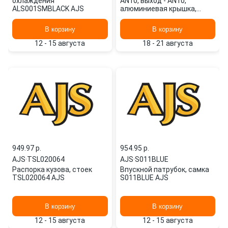
охлаждения
AN10, выход - AN10,
ALS001SMBLACK AJS
алюминиевая крышка,
датчик топлива,
алюминиевый AJS 9371SS
В корзину
В корзину
12 - 15 августа
18 - 21 августа
949.97 p.
954.95 p.
AJS
·
TSL020064
AJS
·
S011BLUE
Распорка кузова, стоек
Впускной патрубок, самка
TSL020064 AJS
S011BLUE AJS
В корзину
В корзину
12 - 15 августа
12 - 15 августа