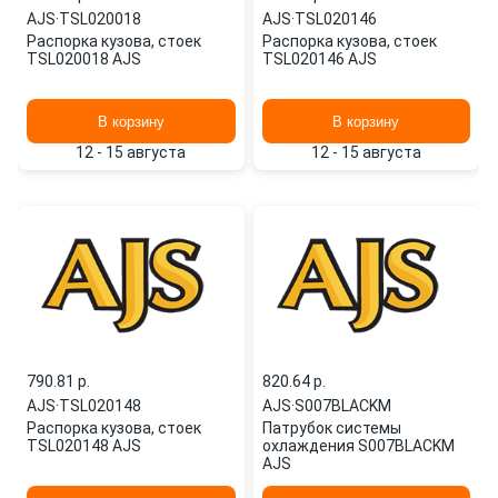
AJS
·
TSL020018
AJS
·
TSL020146
Распорка кузова, стоек
Распорка кузова, стоек
TSL020018 AJS
TSL020146 AJS
В корзину
В корзину
12 - 15 августа
12 - 15 августа
790.81 p.
820.64 p.
AJS
·
TSL020148
AJS
·
S007BLACKM
Распорка кузова, стоек
Патрубок системы
TSL020148 AJS
охлаждения S007BLACKM
AJS