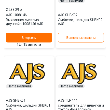
Нет в наличии
2 288.29 p.
AJS
·
1008146
AJS
·
SHBK02
Выхлопная система,
Эмблема, шильдик SHBK02
даунпайп 1008146 AJS
AJS
В корзину
Возможные замены
12 - 15 августа
Нет в наличии
Нет в наличии
AJS
·
SHBK01
AJS
·
TLP444
Эмблема, шильдик SHBK01
соединитель для шлангов и
AJS
трубок 4мм тройной,