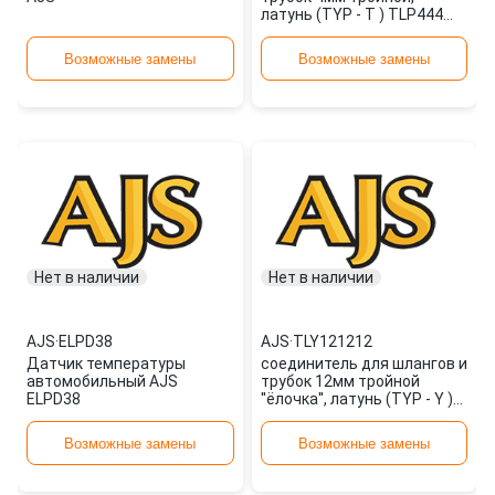
латунь (TYP - T ) TLP444
AJS
Возможные замены
Возможные замены
Нет в наличии
Нет в наличии
AJS
·
ELPD38
AJS
·
TLY121212
Датчик температуры
соединитель для шлангов и
автомобильный AJS
трубок 12мм тройной
ELPD38
''ёлочка'', латунь (TYP - Y )
TLY121212 AJS
Возможные замены
Возможные замены