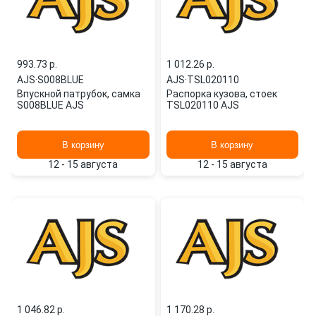
993.73 p.
1 012.26 p.
AJS
·
S008BLUE
AJS
·
TSL020110
Впускной патрубок, самка
Распорка кузова, стоек
S008BLUE AJS
TSL020110 AJS
В корзину
В корзину
12 - 15 августа
12 - 15 августа
1 046.82 p.
1 170.28 p.