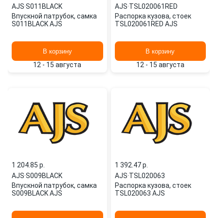
AJS
·
S011BLACK
AJS
·
TSL020061RED
Впускной патрубок, самка
Распорка кузова, стоек
S011BLACK AJS
TSL020061RED AJS
В корзину
В корзину
12 - 15 августа
12 - 15 августа
1 204.85 p.
1 392.47 p.
AJS
·
S009BLACK
AJS
·
TSL020063
Впускной патрубок, самка
Распорка кузова, стоек
S009BLACK AJS
TSL020063 AJS