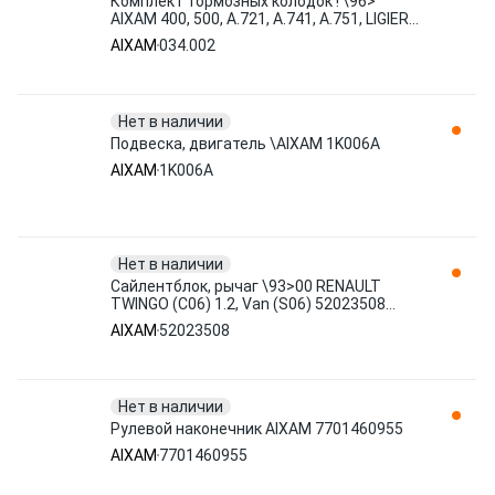
Комплект тормозных колодок ! \96>
AIXAM 400, 500, A.721, A.741, A.751, LIGIER
AMBRA, BE UP, NOVA 034.002
AIXAM
034.002
Нет в наличии
Подвеска, двигатель \AIXAM 1K006A
AIXAM
1K006A
Нет в наличии
Сайлентблок, рычаг \93>00 RENAULT
TWINGO (C06) 1.2, Van (S06) 52023508
AIXAM
AIXAM
52023508
Нет в наличии
Рулевой наконечник AIXAM 7701460955
AIXAM
7701460955