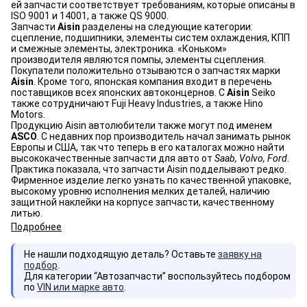
ей запчасти соответствует требованиям, которые описаны в
ISO 9001 и 14001, а также QS 9000.
Запчасти
Aisin
разделены на следующие категории:
сцепление, подшипники, элементы систем охлаждения, КПП
и смежные элементы, электроника. «Коньком»
производителя являются помпы, элементы сцепления.
Покупатели положительно отзываются о запчастях марки
Aisin
. Кроме того, японская компания входит в перечень
поставщиков всех японских автоконцернов. С
Aisin
Seiko
также сотрудничают Fuji Heavy Industries, а также Hino
Motors.
Продукцию Aisin автолюбители также могут под именем
ASCO
. С недавних пор производитель начал занимать рынок
Европы и США, так что теперь в его каталогах можно найти
высококачественные запчасти для авто от
Saab, Volvo, Ford
.
Практика показала, что запчасти Aisin подделывают редко.
Фирменное изделие легко узнать по качественной упаковке,
высокому уровню исполнения мелких деталей, наличию
защитной наклейки на корпусе запчасти, качественному
литью.
Подробнее
Не нашли подходящую деталь? Оставьте
заявку на
подбор
.
Для категории “Автозапчасти” воспользуйтесь подбором
по
VIN или марке авто
.