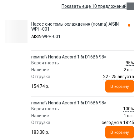
Показать еще 10 предложений
Насос системы охлаждения (помпа) AISIN
WPH-001
AISIN
WPH-001
помпа!\ Honda Accord 1.6i D16B6 98>
95%
Вероятность
Наличие
2 шт.
22 - 25 августа
Отгрузка
154.74 p.
В корзину
помпа!\ Honda Accord 1.6i D16B6 98>
100%
Вероятность
Наличие
1 шт.
сегодня в 18:45
Отгрузка
183.38 p.
В корзину