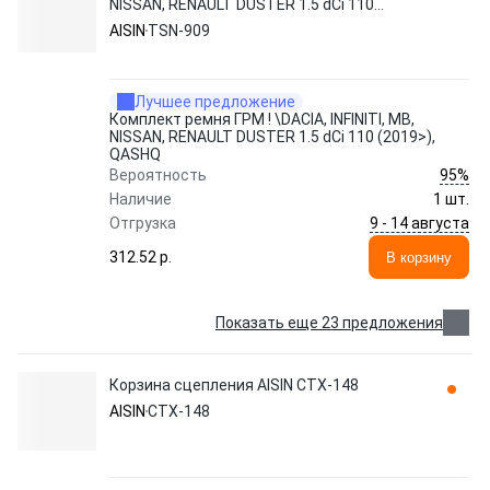
NISSAN, RENAULT DUSTER 1.5 dCi 110
(2019>), QASHQAI II 1. TSN-909 AISIN
AISIN
TSN-909
Лучшее предложение
Комплект ремня ГРМ ! \DACIA, INFINITI, MB,
NISSAN, RENAULT DUSTER 1.5 dCi 110 (2019>),
QASHQ
95%
Вероятность
Наличие
1 шт.
9 - 14 августа
Отгрузка
312.52 p.
В корзину
Показать еще 23 предложения
Корзина сцепления AISIN CTX-148
AISIN
CTX-148