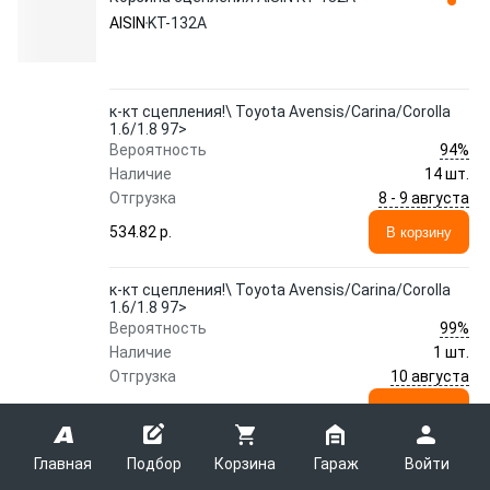
AISIN
KT-132A
к-кт сцепления!\ Toyota Avensis/Carina/Corolla
1.6/1.8 97>
94%
Вероятность
Наличие
14 шт.
8 - 9 августа
Отгрузка
534.82 p.
В корзину
к-кт сцепления!\ Toyota Avensis/Carina/Corolla
1.6/1.8 97>
99%
Вероятность
Наличие
1 шт.
10 августа
Отгрузка
693.90 p.
В корзину
Главная
Подбор
Корзина
Гараж
Войти
Показать еще 67 предложений