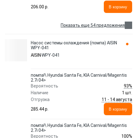
206.00 p.
В корзину
Показать еще 54 предложения
Насос системы охлаждения (помпа) AISIN
WPY-041
AISIN
WPY-041
помпа!\ Hyundai Santa Fe, KIA Carnival/Magentis
2.7i 04>
93%
Вероятность
Наличие
1 шт.
11 - 14 августа
Отгрузка
285.44 p.
В корзину
помпа!\ Hyundai Santa Fe, KIA Carnival/Magentis
2.7i 04>
100%
Вероятность