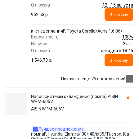
12 - 15 августа
Отгрузка
962.53 p.
В корзину
к-кт сцепления!\ Toyota Corolla/Auris 1.6 06>
100%
Вероятность
Наличие
2 шт.
сегодня в 18:45
Отгрузка
1 546.73 p.
В корзину
Показать еще 75 предложений
Насос системы охлаждения (помпа) AISIN
WPM-605V
AISIN
WPM-605V
Лучшее предложение
помпа!\ Hyundai Elantra/i30/i40/ix35/Tucson, Kia