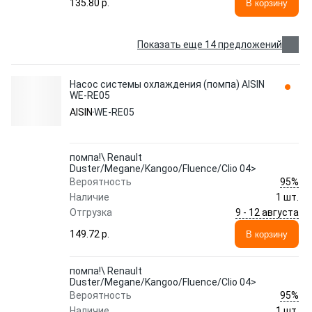
135.80 p.
В корзину
Показать еще 14 предложений
Насос системы охлаждения (помпа) AISIN
WE-RE05
AISIN
WE-RE05
помпа!\ Renault
Duster/Megane/Kangoo/Fluence/Clio 04>
95%
Вероятность
Наличие
1 шт.
9 - 12 августа
Отгрузка
149.72 p.
В корзину
помпа!\ Renault
Duster/Megane/Kangoo/Fluence/Clio 04>
95%
Вероятность
Наличие
1 шт.