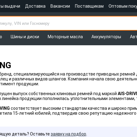
ты выдачи
Доставка
Вакансии
Поставщикам
Оптовым пок
о
Шины и диски
Моторные масла
Аккумуляторы
Ав
ING
 бренд, специализирующийся на производстве приводных ремней 
лец и различных видов шлангов. Компания начала свою деятельнос
тимент продукции.
апущен выпуск собственных клиновых ремней под маркой
AIS-DRIV
 линейка продукции пополнилась уплотнительными элементами, 
IVING
соответствует высоким стандартам качества и широко прим
етила 15-летний юбилей, подтвердив свою репутацию надежного
дящую деталь? Оставьте
заявку на подбор
.