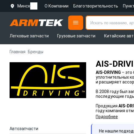
Минск
О Компании
Благотворительность
Пунк
Легковые запчасти
Грузовые запчасти
Китайские авт
Главная
Бренды
AIS-DRIV
AIS-DRIVING
– это
уплотнительных ко
и расширяет ассор
В 2008 году был з
последующие годы
Продукция
AIS-DR
году компания отм
Подробнее
Автозапчасти
Не нашли подхо