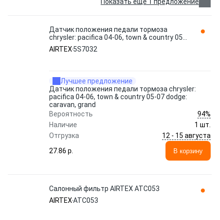
Показать еще 1 предложение
Датчик положения педали тормоза
chrysler: pacifica 04-06, town & country 05-
07 dodge: caravan, grand 5S7032 AIRTEX
AIRTEX
5S7032
Лучшее предложение
Датчик положения педали тормоза chrysler:
pacifica 04-06, town & country 05-07 dodge:
caravan, grand
94%
Вероятность
Наличие
1 шт.
12 - 15 августа
Отгрузка
27.86 p.
В корзину
Салонный фильтр AIRTEX ATC053
AIRTEX
ATC053