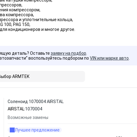
ые катушки компрессора,
прессоров,
ения компрессором,
ва компрессора,
прессора и уплотнительные кольца,
G 100, PAG 150,
для кондиционеров и многое другое.
дящую деталь? Оставьте
заявку на подбор
.
Автозапчасти” воспользуйтесь подбором по
VIN или марке авто
.
Выбор ARMTEK
Соленоид 1070004 AIRSTAL
AIRSTAL
1070004
Возможные замены
Лучшее предложение