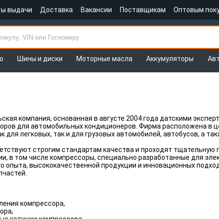
ты выдачи
Доставка
Вакансии
Поставщикам
Оптовым пок
о
Шины и диски
Моторные масла
Аккумуляторы
Ав
ьская компания, основанная в августе 2004 года датскими экспер
ров для автомобильных кондиционеров. Фирма расположена в це
к для легковых, так и для грузовых автомобилей, автобусов, а та
етствуют строгим стандартам качества и проходят тщательную 
и, в том числе компрессоры, специально разработанные для эле
 опыта, высококачественной продукции и инновационных подход
пчастей.
ления компрессора,
ора,