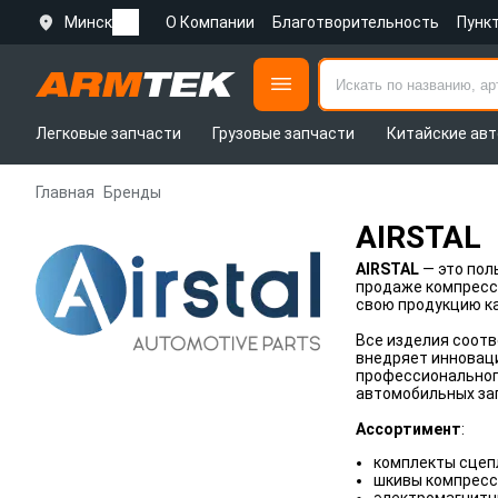
Минск
О Компании
Благотворительность
Пунк
Легковые запчасти
Грузовые запчасти
Китайские авт
Главная
Бренды
AIRSTAL
AIRSTAL
— это пол
продаже компрессо
свою продукцию ка
Все изделия соотв
внедряет инноваци
профессионального
автомобильных за
Ассортимент
:
комплекты сцеп
шкивы компресс