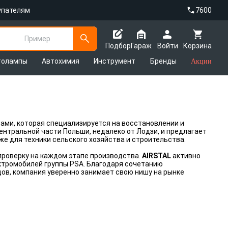
упателям
7600
Пример
Подбор
Гараж
Войти
Корзина
толампы
Автохимия
Инструмент
Бренды
Акции
тами, которая специализируется на восстановлении и
нтральной части Польши, недалеко от Лодзи, и предлагает
кже для техники сельского хозяйства и строительства.
проверку на каждом этапе производства.
AIRSTAL
активно
ктромобилей группы PSA. Благодаря сочетанию
ов, компания уверенно занимает свою нишу на рынке