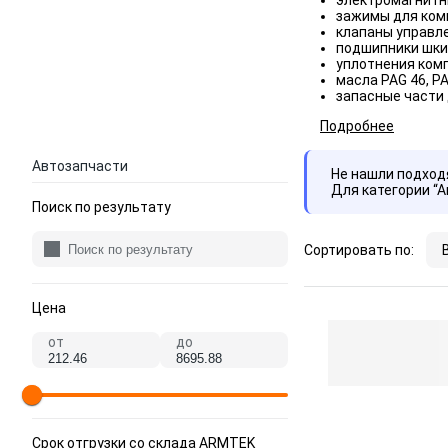
электромагнитн
зажимы для ком
клапаны управл
подшипники шки
уплотнения ком
масла PAG 46, PA
запасные части 
Подробнее
Автозапчасти
Не нашли подхо
Для категории “
Поиск по результату
Сортировать по:
Цена
от
до
Срок отгрузки со склада ARMTEK