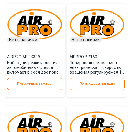
Нет в наличии
Нет в наличии
AIRPRO
·
ABTK399
AIRPRO
·
BP160
Набор для резки и снятия
Полировальная машина
автомобильных стекол
электрическая . скорость
включает в себя две прис
вращения регулируемая 10
ABTK399 AIRPRO
BP160 AIRPRO
Возможные замены
Возможные замены