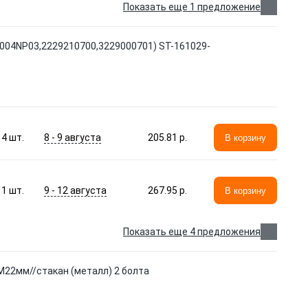
Показать еще 1 предложение
4004NP03,2229210700,3229000701) ST-161029-
8 - 9 августа
4
шт.
205.81 p.
В корзину
9 - 12 августа
1
шт.
267.95 p.
В корзину
Показать еще 4 предложения
22мм//стакан (металл) 2 болта