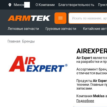
Минск
О Компании
Благотворительность
Пунк
Легковые запчасти
Грузовые запчасти
Китайские авт
Главная
Бренды
AIREXPE
Air Expert
являетс
на разработке и п
Ассортимент бре
отличается высоки
Продукты
Air Exper
техники. Главные
запасами.
Компания
Meklas
Подробнее