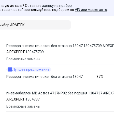
дящую деталь? Оставьте
заявку на подбор
.
Автозапчасти” воспользуйтесь подбором по
VIN или марке авто
.
Выбор ARMTEK
Рессора пневматическая без стакана 13047 130475709 AIREX
AIREXPERT
130475709
Возможные замены
Лучшее предложение
87%
Рессора пневматическая без стакана 13047
пневмобаллон MB Actros 4737NP02 без поршня 1304737 AIREX
AIREXPERT
1304737
Возможные замены