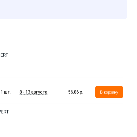
PERT
8 - 13 августа
1
шт.
56.86 p.
В корзину
PERT