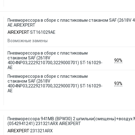
Пневморессора в сборе с пластиковым стаканом SAF (2618V 
AE AIREXPERT
AIREXPERT
ST161029AE
Возможные замены
Пневморессора в сборе с пластиковым
стаканом SAF (2618V
90%
4004NP03,2229210700,3229000701) ST-161029-
AE
Пневморессора в сборе с пластиковым
стаканом SAF (2618V
93%
4004NP03,2229210700,3229000701) ST-161029-
AE
Пневморессора 941MB (BPW30) 2 шпильки(смещены)+воздух М
(0542941241) 231321ARX AIREXPERT
AIREXPERT
231321ARX