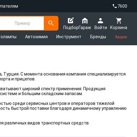
упателям
7600
Пример
Подбор
Гараж
Войти
Корзина
толампы
Автохимия
Инструмент
Бренды
Акции
рса, Турция. С момента основания компания специализируется
орта и прицепов.
хватывают широкий спектр применения. Продукция
 системе и большим складским запасам.
ностью среди сервисных центров и операторов тяжелой
ность быстрой поставки благодаря динамичному управлению
ля различных видов транспортных средств.