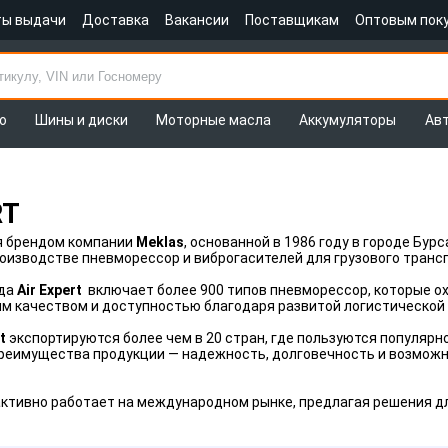
ты выдачи
Доставка
Вакансии
Поставщикам
Оптовым пок
о
Шины и диски
Моторные масла
Аккумуляторы
Ав
RT
я брендом компании
Meklas
, основанной в 1986 году в городе Бу
роизводстве пневморессор и виброгасителей для грузового трансп
нда
Air Expert
включает более 900 типов пневморессор, которые о
м качеством и доступностью благодаря развитой логистической
t
экспортируются более чем в 20 стран, где пользуются популяр
 преимущества продукции — надежность, долговечность и возмож
активно работает на международном рынке, предлагая решения д