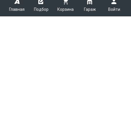
Главная
Подбор
Корзина
Гараж
Войти
ARMTEK
О Компании
Покупателям
Контакты
Как сделать заказ
Партнерам
Новости
Доставка
Поставщикам
Каталоги
Вакансии
Способы оплаты
Арендодателям
Легковые запчасти
7600
Благотворительность
Возврат
Услуги логистики
Грузовые запчасти