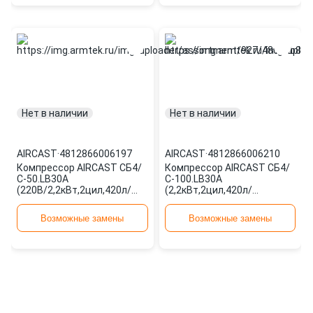
Нет в наличии
Нет в наличии
AIRCAST
·
4812866006197
AIRCAST
·
4812866006210
Компрессор AIRCAST СБ4/
Компрессор AIRCAST СБ4/
С-50.LB30A
С-100.LB30A
(220В/2,2кВт,2цил,420л/
(2,2кВт,2цил,420л/
мин,50л,рем.привод,73кг)
мин,100л,рем.привод)
4812866006197
4812866006210
Возможные замены
Возможные замены