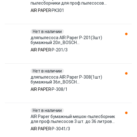
пылесборники для проф.пылесосов
KARCHER 5 штук до 36 л PK301
AIR PAPER
PK301
Нет в наличии
дляпылесоса AIR Paper P-201(3шт)
бумажный 20л_BOSCH
GAS15,GAS20L,GAS1200L,HAMMER,MAKITA
AIR PAPER
P-201/3
VC, ш
Нет в наличии
дляпылесоса AIR Paper P-308(1шт)
бумажный 36л_BOSCH
GAS25,AEG,FELISATTI,HITACHI,METABO,ИНТЕРС
AIR PAPER
P-308/1
Нет в наличии
AIR Paper бумажный мешок-пылесборник
для проф.пылесосов 3 шт. до 36 литров
P-3041/3
AIR PAPER
P-3041/3