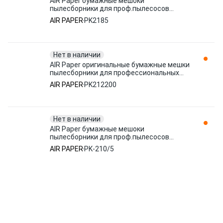
AIR Paper бумажные мешоки
пылесборники для проф.пылесосов
KARCHER 5 штук до 12 PK2185
AIR PAPER
PK2185
Нет в наличии
AIR Paper оригинальные бумажные мешки
пылесборники для профессиональных
пылесос PK212200
AIR PAPER
PK212200
Нет в наличии
AIR Paper бумажные мешоки
пылесборники для проф.пылесосов
KARCHER 5 штук до 10 литров PK-210 PK-
AIR PAPER
PK-210/5
210/ PK-210/5