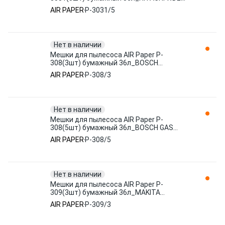
RP,STIHL,КОРВЕТ, PIT, упак.
AIR PAPER
P-3031/5
Нет в наличии
Мешки для пылесоса AIR Paper P-
308(3шт) бумажный 36л_BOSCH
GAS25,AEG,FELISATTI,HITACHI,METABO,ИНТЕРС
AIR PAPER
P-308/3
Нет в наличии
Мешки для пылесоса AIR Paper P-
308(5шт) бумажный 36л_BOSCH GAS
25,AEG,FELISATTI,HITACHI,METABO,ИНТЕР
AIR PAPER
P-308/5
Нет в наличии
Мешки для пылесоса AIR Paper P-
309(3шт) бумажный 36л_MAKITA
440,VC3510,GISOWATT,TECHNO CLEANER,
AIR PAPER
P-309/3
упак