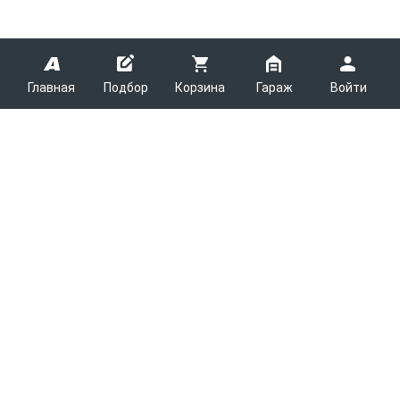
Главная
Подбор
Корзина
Гараж
Войти
ARMTEK
О Компании
Покупателям
Контакты
Как сделать заказ
Партнерам
Новости
Доставка
Поставщикам
Каталоги
Вакансии