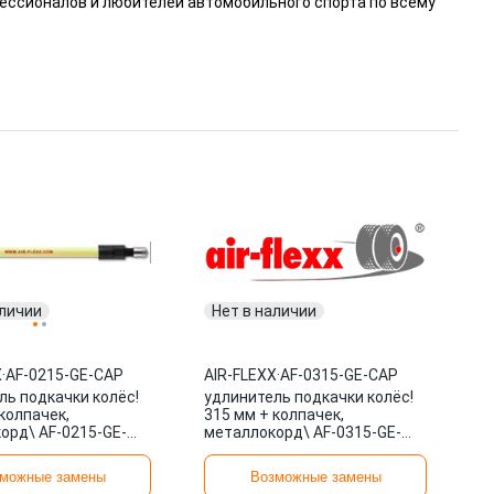
ессионалов и любителей автомобильного спорта по всему
аличии
Нет в наличии
X
·
AF-0215-GE-CAP
AIR-FLEXX
·
AF-0315-GE-CAP
ль подкачки колёс!
удлинитель подкачки колёс!
колпачек,
315 мм + колпачек,
орд\ AF-0215-GE-
металлокорд\ AF-0315-GE-
FLEXX
CAP AIR-FLEXX
можные замены
Возможные замены