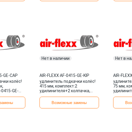
Нет в наличии
Нет в н
5-GE-CAP
AIR-FLEXX
·
AF-0415-GE-KIP
AIR-FLEX
ачки колёс!
удлинитель подкачки колёс!
удлините
к,
415 мм, комплект:2
75 мм, ко
-0415-GE-
удилинителя+2 колпачка,
удилинит
металлокорд\ AF-0415-GE-KIP
металлок
AIR-FLEXX
AIR-FLEX
замены
Возможные замены
Воз