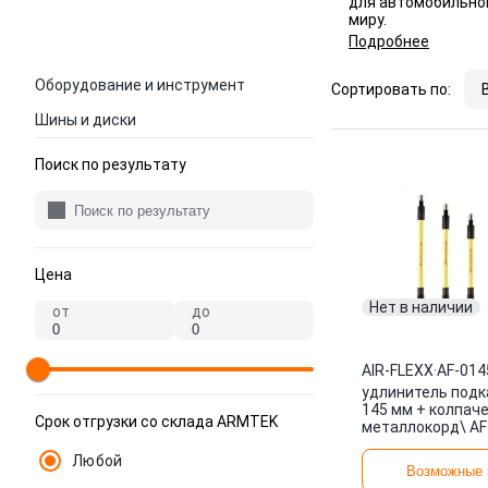
для автомобильной
миру.
Подробнее
Оборудование и инструмент
Сортировать по:
Шины и диски
Поиск по результату
Цена
Нет в наличии
от
до
AIR-FLEXX
·
AF-014
удлинитель подк
145 мм + колпаче
Срок отгрузки со склада ARMTEK
металлокорд\ AF
CAP AIR-FLEXX
Любой
Возможные 