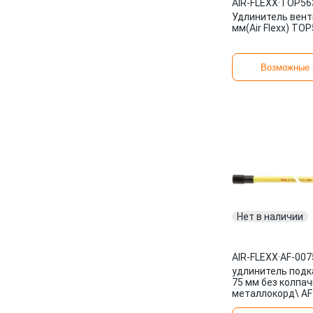
AIR-FLEXX
·
TOP56
Удлинитель вент
мм(Air Flexx) TO
Возможные 
Нет в наличии
AIR-FLEXX
·
AF-007
удлинитель подк
75 мм без колпач
металлокорд\ AF
AIR-FLEXX