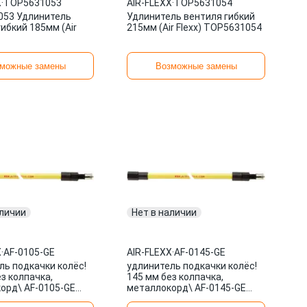
X
·
TOP5631053
AIR-FLEXX
·
TOP5631054
53 Удлинитель
Удлинитель вентиля гибкий
ибкий 185мм (Air
215мм (Air Flexx) TOP5631054
можные замены
Возможные замены
аличии
Нет в наличии
X
·
AF-0105-GE
AIR-FLEXX
·
AF-0145-GE
ль подкачки колёс!
удлинитель подкачки колёс!
з колпачка,
145 мм без колпачка,
орд\ AF-0105-GE
металлокорд\ AF-0145-GE
X
AIR-FLEXX