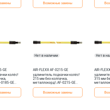
замены
Возможные замены
Воз
Нет в наличии
Нет в н
5-GE
AIR-FLEXX
·
AF-0215-GE
AIR-FLEX
ачки колёс!
удлинитель подкачки колёс!
удлините
чка,
215 мм без колпачка,
315 мм бе
-0185-GE
металлокорд\ AF-0215-GE
металлок
AIR-FLEXX
AIR-FLEX
замены
Возможные замены
Воз