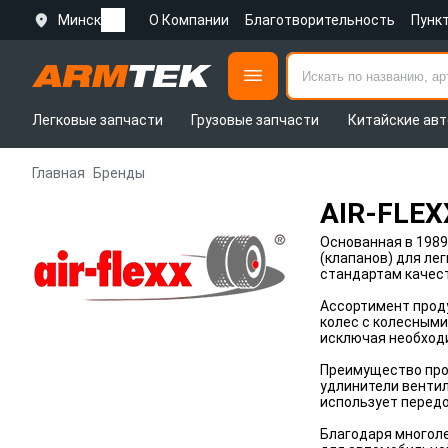
Минск
О Компании
Благотворительность
Пунк
Легковые запчасти
Грузовые запчасти
Китайские авт
Главная
Бренды
AIR-FLEX
Основанная в 1989
(клапанов) для ле
стандартам качеств
Ассортимент прод
колес с колесными
исключая необход
Преимущество пр
удлинители вентил
использует передо
Благодаря многол