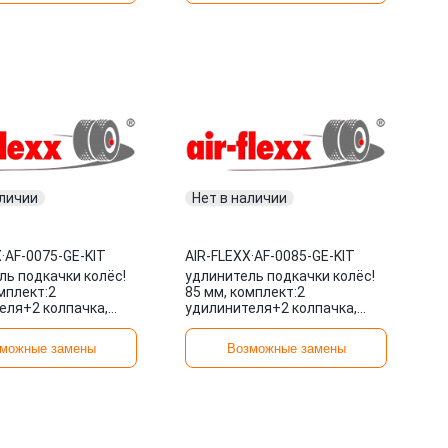
аличии
Нет в наличии
X
·
AF-0075-GE-KIT
AIR-FLEXX
·
AF-0085-GE-KIT
ль подкачки колёс!
удлинитель подкачки колёс!
мплект:2
85 мм, комплект:2
еля+2 колпачка,
удилинителя+2 колпачка,
орд\ AF-0075-GE-KIT
металлокорд\ AF-0085-GE-KIT
X
AIR-FLEXX
можные замены
Возможные замены