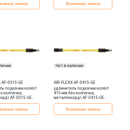
можные замены
Возможные замены
аличии
Нет в наличии
X
·
AF-0315-GE
AIR-FLEXX
·
AF-0415-GE
ль подкачки колёс!
удлинитель подкачки колёс!
з колпачка,
415 мм без колпачка,
орд\ AF-0315-GE
металлокорд\ AF-0415-GE
X
AIR-FLEXX
можные замены
Возможные замены