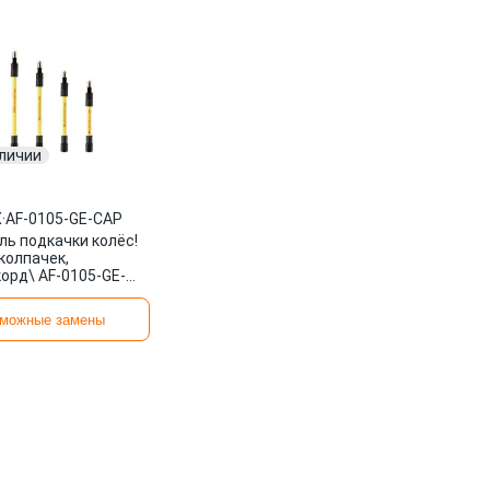
аличии
X
·
AF-0105-GE-CAP
ль подкачки колёс!
колпачек,
орд\ AF-0105-GE-
FLEXX
можные замены