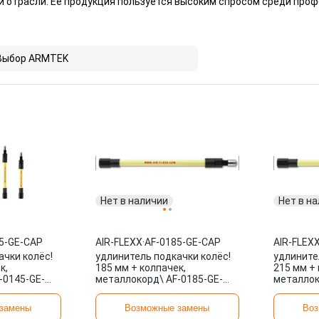
 отрасли. Ее продукция пользуется высоким спросом среди проф
Выбор ARMTEK
Нет в наличии
Нет в н
5-GE-CAP
AIR-FLEXX
·
AF-0185-GE-CAP
AIR-FLEX
ачки колёс!
удлинитель подкачки колёс!
удлините
к,
185 мм + колпачек,
215 мм + 
-0145-GE-
металлокорд\ AF-0185-GE-
металлок
CAP AIR-FLEXX
CAP AIR-
замены
Возможные замены
Воз