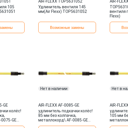
31051
AIR-FLEXX
·
TOP5631052
AIR-FLEX
иля 105
Удлинитель вентиля 145
TOP56310
P5631051
мм(Air Flexx) TOP5631052
вентиля г
Flexx)
замены
Возможные замены
Воз
Нет в наличии
Нет в н
5-GE
AIR-FLEXX
·
AF-0085-GE
AIR-FLEX
ачки колёс!
удлинитель подкачки колёс!
удлините
ка,
85 мм без колпачка,
105 мм бе
-0075-GE
металлокорд\ AF-0085-GE
металлок
AIR-FLEXX
AIR-FLEX