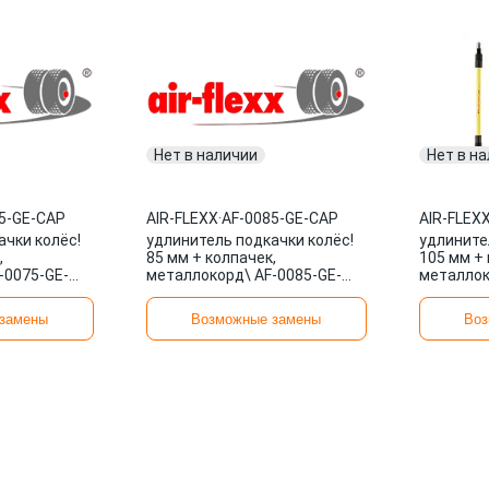
Нет в наличии
Нет в н
5-GE-CAP
AIR-FLEXX
·
AF-0085-GE-CAP
AIR-FLEX
ачки колёс!
удлинитель подкачки колёс!
удлините
,
85 мм + колпачек,
105 мм + 
-0075-GE-
металлокорд\ AF-0085-GE-
металлок
CAP AIR-FLEXX
CAP AIR-
замены
Возможные замены
Воз