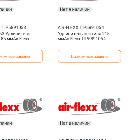
аличии
Нет в наличии
X
·
TIP5891053
AIR-FLEXX
·
TIP5891054
53 Удлинитель
Удлинитель вентиля 215
85 ммAir Flexx
ммAir Flexx TIP5891054
можные замены
Возможные замены
аличии
Нет в наличии