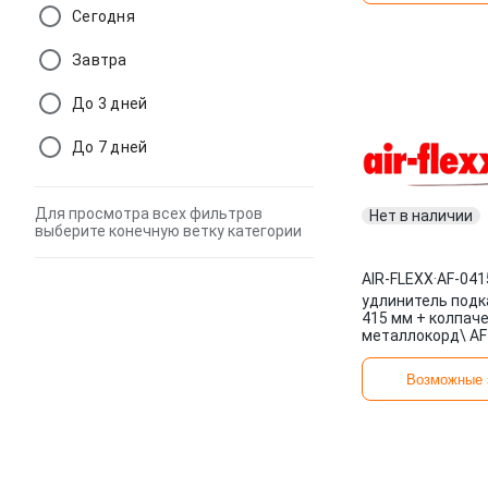
Сегодня
Завтра
До 3 дней
До 7 дней
Для просмотра всех фильтров
Нет в наличии
выберите конечную ветку категории
AIR-FLEXX
·
AF-041
удлинитель подк
415 мм + колпаче
металлокорд\ AF
CAP AIR-FLEXX
Возможные 