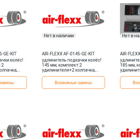
Нет в наличии
Нет в н
5-GE-KIT
AIR-FLEXX
·
AF-0145-GE-KIT
AIR-FLEX
ачки колёс!
удлинитель подкачки колёс!
удлините
:2
145 мм, комплект:2
185 мм, к
олпачка,
удилинителя+2 колпачка,
удилинит
-0105-GE-KIT
металлокорд\ AF-0145-GE-KIT
металлок
AIR-FLEXX
AIR-FLEX
замены
Возможные замены
Воз