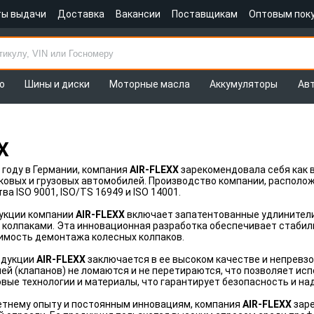
ты выдачи
Доставка
Вакансии
Поставщикам
Оптовым пок
о
Шины и диски
Моторные масла
Аккумуляторы
Ав
X
 году в Германии, компания
AIR-FLEXX
зарекомендовала себя как 
гковых и грузовых автомобилей. Производство компании, распол
а ISO 9001, ISO/TS 16949 и ISO 14001.
укции компании
AIR-FLEXX
включает запатентованные удлинители 
 колпаками. Эта инновационная разработка обеспечивает стабил
имость демонтажа колесных колпаков.
одукции
AIR-FLEXX
заключается в ее высоком качестве и непревз
ей (клапанов) не ломаются и не перетираются, что позволяет ис
вые технологии и материалы, что гарантирует безопасность и на
етнему опыту и постоянным инновациям, компания
AIR-FLEXX
заре