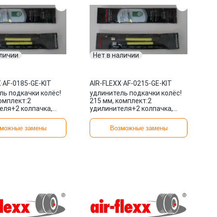
аличии
Нет в наличии
X
·
AF-0185-GE-KIT
AIR-FLEXX
·
AF-0215-GE-KIT
ль подкачки колёс!
удлинитель подкачки колёс!
омплект:2
215 мм, комплект:2
еля+2 колпачка,
удилинителя+2 колпачка,
орд\ AF-0185-GE-KIT
металлокорд\ AF-0215-GE-KIT
X
AIR-FLEXX
можные замены
Возможные замены