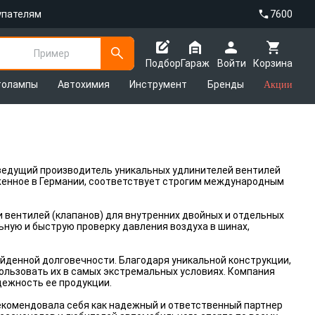
упателям
7600
Пример
Подбор
Гараж
Войти
Корзина
толампы
Автохимия
Инструмент
Бренды
Акции
ведущий производитель уникальных удлинителей вентилей
оженное в Германии, соответствует строгим международным
вентилей (клапанов) для внутренних двойных и отдельных
ьную и быструю проверку давления воздуха в шинах,
ойденной долговечности. Благодаря уникальной конструкции,
пользовать их в самых экстремальных условиях. Компания
дежность ее продукции.
комендовала себя как надежный и ответственный партнер