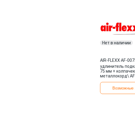
Нет в наличии
AIR-FLEXX
·
AF-007
удлинитель подк
75 мм + колпачек
металлокорд\ AF
CAP AIR-FLEXX
Возможные 