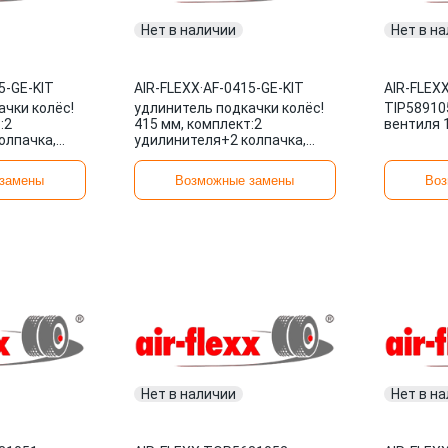
Нет в наличии
Нет в н
5-GE-KIT
AIR-FLEXX
·
AF-0415-GE-KIT
AIR-FLEX
ачки колёс!
удлинитель подкачки колёс!
TIP58910
:2
415 мм, комплект:2
вентиля 1
олпачка,
удилинителя+2 колпачка,
-0315-GE-KIT
металлокорд\ AF-0415-GE-KIT
AIR-FLEXX
замены
Возможные замены
Воз
Нет в наличии
Нет в н