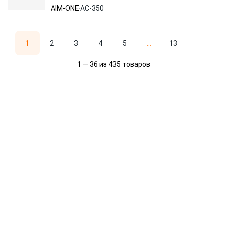
ONE /1/12 NEW AC-350
AIM-ONE
AC-350
1
2
3
4
5
...
13
1 — 36 из 435 товаров