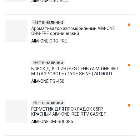
AIM-ONE
ORG-SQC
Нет в наличии
Ароматизатор автомобильный AIM-ONE
ORG-FRE органический
AIM-ONE
ORG-FRE
Нет в наличии
БЛЕСК ДЛЯ ШИН (БЕЗ ПЕНЫ) AIM-ONE 450
МЛ (АЭРОЗОЛЬ) TYRE SHINE (WITHOUT
FOAM) 450 ML TS-450 TS450
AIM-ONE
TS-450
Нет в наличии
ГЕРМЕТИК ДЛЯ ПРОКЛАДОК 85ГР.
КРАСНЫЙ AIM-ONE. RED RTV GASKET
MAKER NEUTRAL TYPE GM-RD0085
AIM-ONE
GM-RD0085
GMRD0085