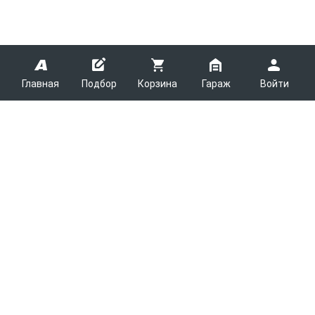
Главная
Подбор
Корзина
Гараж
Войти
ARMTEK
О Компании
Покупателям
Контакты
Как сделать заказ
Партнерам
Новости
Доставка
Поставщикам