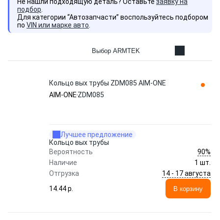
Не нашли подходящую деталь? Оставьте
заявку на
подбор
.
Для категории “Автозапчасти” воспользуйтесь подбором
по
VIN или марке авто
.
Выбор ARMTEK
Кольцо вых трубы ZDM085 AIM-ONE
AIM-ONE
ZDM085
Лучшее предложение
Кольцо вых трубы
90%
Вероятность
Наличие
1 шт.
14 - 17 августа
Отгрузка
14.44 p.
В корзину