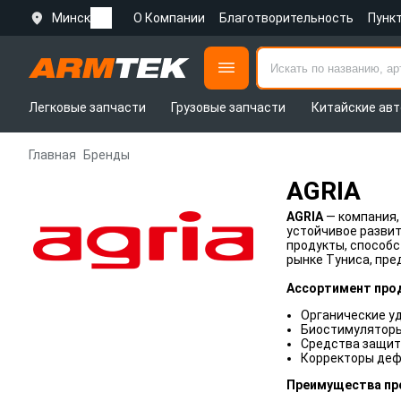
Минск
О Компании
Благотворительность
Пунк
Легковые запчасти
Грузовые запчасти
Китайские авт
Главная
Бренды
AGRIA
AGRIA
— компания,
устойчивое развит
продукты, способ
рынке Туниса, пре
Ассортимент про
Органические у
Биостимуляторы
Средства защит
Корректоры деф
Преимущества пр