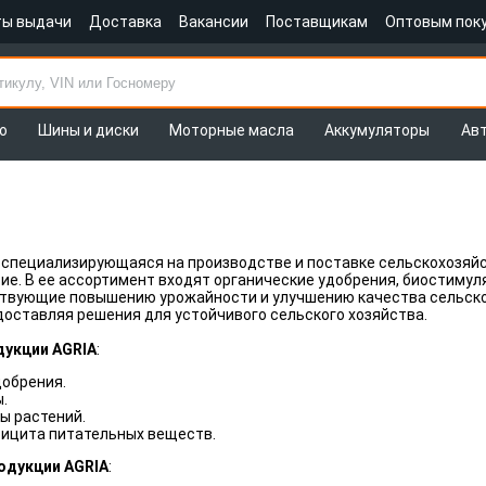
ты выдачи
Доставка
Вакансии
Поставщикам
Оптовым пок
о
Шины и диски
Моторные масла
Аккумуляторы
Ав
 специализирующаяся на производстве и поставке сельскохозяйст
ие. В ее ассортимент входят органические удобрения, биостимул
ствующие повышению урожайности и улучшению качества сельско
доставляя решения для устойчивого сельского хозяйства.
дукции AGRIA
:
добрения.
.
ы растений.
ицита питательных веществ.
одукции AGRIA
: