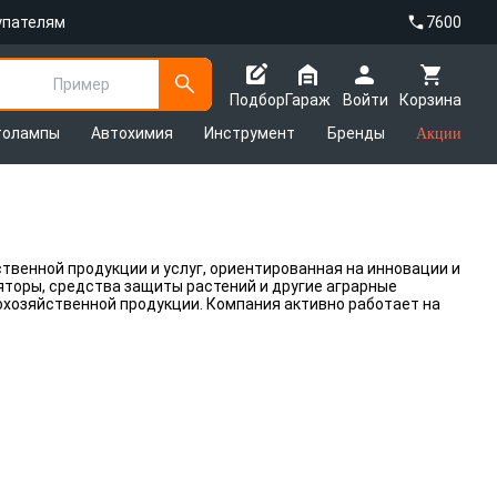
упателям
7600
Пример
Подбор
Гараж
Войти
Корзина
толампы
Автохимия
Инструмент
Бренды
Акции
венной продукции и услуг, ориентированная на инновации и
яторы, средства защиты растений и другие аграрные
хозяйственной продукции. Компания активно работает на