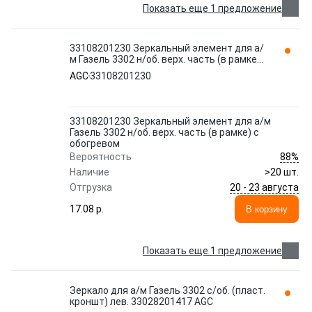
Показать еще 1 предложение
33108201230 Зеркальный элемент для а/
м Газель 3302 н/об. верх. часть (в рамке)
с обогревом AGC
AGC
33108201230
33108201230 Зеркальный элемент для а/м
Газель 3302 н/об. верх. часть (в рамке) с
обогревом
88%
Вероятность
Наличие
>20 шт.
20 - 23 августа
Отгрузка
17.08 p.
В корзину
Показать еще 1 предложение
Зеркало для а/м Газель 3302 с/об. (пласт.
кроншт) лев. 33028201417 AGC