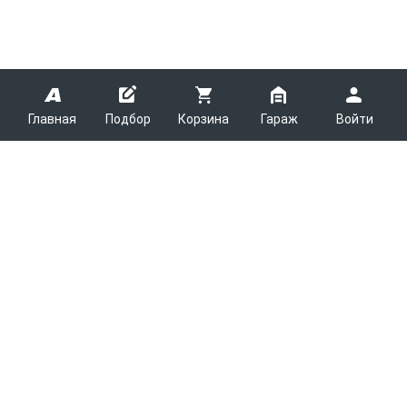
Главная
Подбор
Корзина
Гараж
Войти
ARMTEK
О Компании
Покупателям
Контакты
Как сделать заказ
Партнерам
Новости