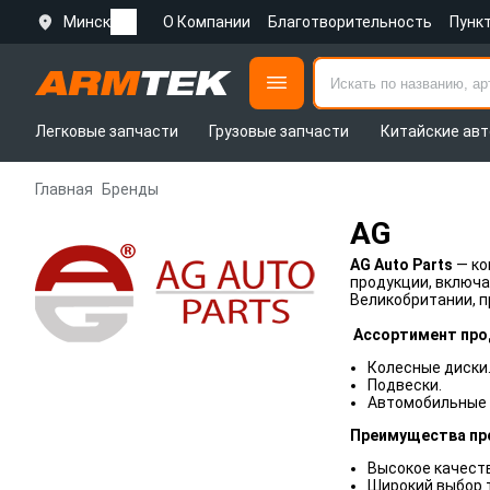
Минск
О Компании
Благотворительность
Пунк
Легковые запчасти
Грузовые запчасти
Китайские авт
Главная
Бренды
AG
AG Auto Parts
— ко
продукции, включа
Великобритании, п
Ассортимент прод
Колесные диски
Подвески.
Автомобильные 
Преимущества про
Высокое качест
Широкий выбор 