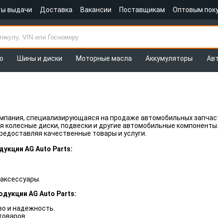
ты выдачи
Доставка
Вакансии
Поставщикам
Оптовым пок
о
Шины и диски
Моторные масла
Аккумуляторы
Ав
мпания, специализирующаяся на продаже автомобильных запчаст
я колесные диски, подвески и другие автомобильные компоненты
редоставляя качественные товары и услуги.
укции AG Auto Parts:
.
аксессуары.
дукции AG Auto Parts:
во и надежность.
товаров.