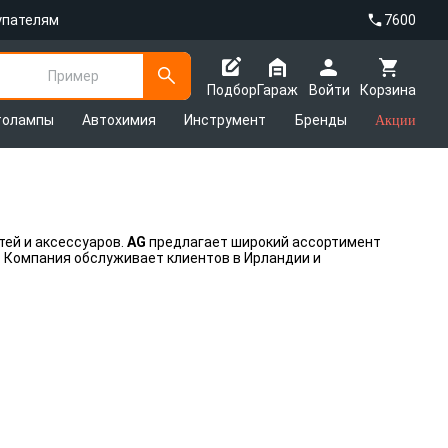
упателям
7600
Пример
Подбор
Гараж
Войти
Корзина
толампы
Автохимия
Инструмент
Бренды
Акции
ей и аксессуаров.
AG
предлагает широкий ассортимент
. Компания обслуживает клиентов в Ирландии и