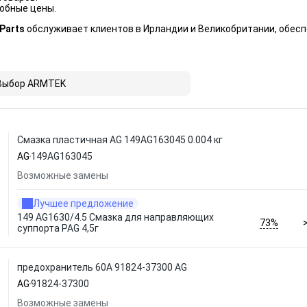
обные цены.
 Parts
обслуживает клиентов в Ирландии и Великобритании, обесп
Выбор ARMTEK
Смазка пластичная AG 149AG163045 0.004 кг
AG
149AG163045
Возможные замены
Лучшее предложение
149 AG1630/4.5 Смазка для направляющих
73%
суппорта PAG 4,5г
предохранитель 60А 91824-37300 AG
AG
91824-37300
Возможные замены