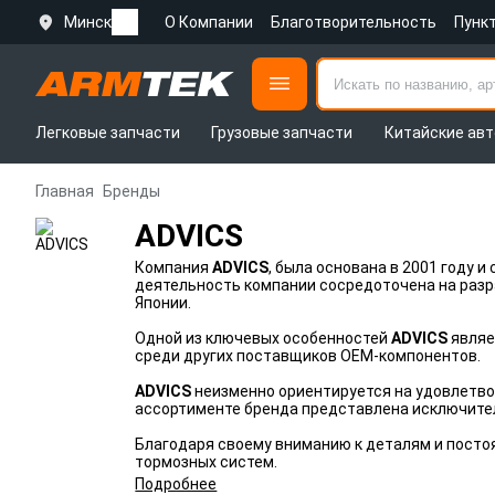
Минск
О Компании
Благотворительность
Пунк
Легковые запчасти
Грузовые запчасти
Китайские авт
Главная
Бренды
ADVICS
Компания
ADVICS
, была основана в 2001 году 
деятельность компании сосредоточена на разр
Японии.
Одной из ключевых особенностей
ADVICS
являе
среди других поставщиков OEM-компонентов.
ADVICS
неизменно ориентируется на удовлетво
ассортименте бренда представлена исключите
Благодаря своему вниманию к деталям и посто
тормозных систем.
Подробнее