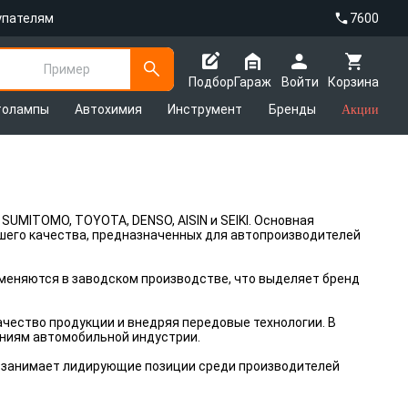
упателям
7600
Пример
Подбор
Гараж
Войти
Корзина
толампы
Автохимия
Инструмент
Бренды
Акции
 SUMITOMO, TOYOTA, DENSO, AISIN и SEIKI. Основная
шего качества, предназначенных для автопроизводителей
меняются в заводском производстве, что выделяет бренд
чество продукции и внедряя передовые технологии. В
аниям автомобильной индустрии.
 занимает лидирующие позиции среди производителей