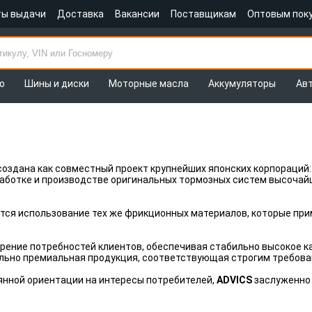
ты выдачи
Доставка
Вакансии
Поставщикам
Оптовым пок
о
Шины и диски
Моторные масла
Аккумуляторы
Ав
и создана как совместный проект крупнейших японских корпораций:
аботке и производстве оригинальных тормозных систем высочай
тся использование тех же фрикционных материалов, которые при
рение потребностей клиентов, обеспечивая стабильно высокое ка
льно премиальная продукция, соответствующая строгим требов
янной ориентации на интересы потребителей,
ADVICS
заслуженно