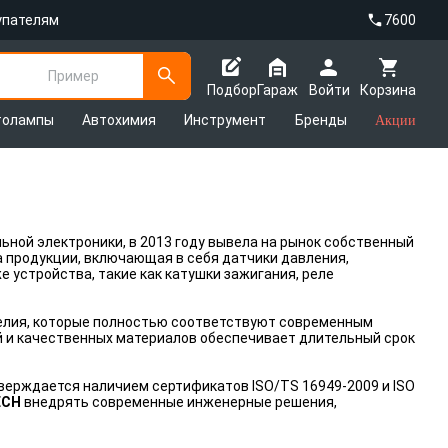
упателям
7600
Пример
Подбор
Гараж
Войти
Корзина
толампы
Автохимия
Инструмент
Бренды
Акции
ной электроники, в 2013 году вывела на рынок собственный
а продукции, включающая в себя датчики давления,
е устройства, такие как катушки зажигания, реле
елия, которые полностью соответствуют современным
 и качественных материалов обеспечивает длительный срок
верждается наличием сертификатов ISO/TS 16949-2009 и ISO
ECH
внедрять современные инженерные решения,