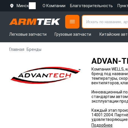
Минск
О Компании
Благотворительность
Пунк
Легковые запчасти
Грузовые запчасти
Китайские авт
Главная
Бренды
ADVAN-T
Компания WELLS, к
бренд под назван
температуры, скор
вентиляторов, кла
Инновационный по
стандартам автом
эксплуатации прод
Каждый этап произ
14001:2004. Парт
удовлетворяющие 
Подробнее