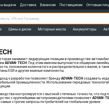
ты выдачи
Доставка
Вакансии
Поставщикам
Оптовым пок
о
Шины и диски
Моторные масла
Аккумуляторы
Ав
ECH
оторая занимает лидирующие позиции в производстве автомобиль
ием
ADVAN-TECH
. Под этим именем выпускается обширная линейк
ости, положения коленчатого и распределительного валов, а такж
паны EGR и другие важные компоненты.
дход к разработке позволяет бренду
ADVAN-TECH
создавать изд
обильной промышленности. Использование передовых технологий
укции.
водства контролируется с высокой степенью точности, что подт
нёрство с крупнейшими автопроизводителями позволяет
ADVAN-T
самые строгие запросы потребителей на глобальном уровне.