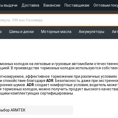
ты выдачи
Доставка
Вакансии
Поставщикам
Оптовым пок
о
Шины и диски
Моторные масла
Аккумуляторы
Ав
рмозных колодок на легковые и грузовые автомобили отечественно
кцией. В производстве тормозных колодок используются собств
огнозируемое, эффективное торможение при различных условиях 
 и спокойствие благодаря
ADR
. Безопасность даже при экстренно
оронних шумов.
ADR
создает комфортные условия, водитель може
я тормозных колодок, можно получить продукт высокого качества
авщики комплектующих сертифицированы.
Выбор ARMTEK