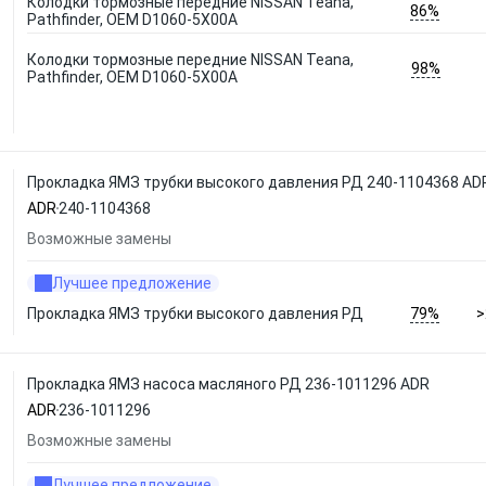
Колодки тормозные передние NISSAN Teana,
86%
Pathfinder, OEM D1060-5X00A
Колодки тормозные передние NISSAN Teana,
98%
Pathfinder, OEM D1060-5X00A
Прокладка ЯМЗ трубки высокого давления РД 240-1104368 AD
ADR
240-1104368
Возможные замены
Лучшее предложение
79%
Прокладка ЯМЗ трубки высокого давления РД
>
Прокладка ЯМЗ насоса масляного РД 236-1011296 ADR
ADR
236-1011296
Возможные замены
Лучшее предложение