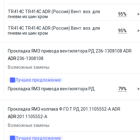
TR414C TR414C ADR (Россия) Вент. воз. для
95%
>
пневм-их шин хром
TR414C TR414C ADR (Россия) Вент. воз. для
95%
>
пневм-их шин хром
Прокладка ЯМЗ привода вентилятора РД 236-1308108 ADR
ADR
236-1308108
Возможные замены
Лучшее предложение
79%
Прокладка ЯМЗ привода вентилятора РД
>
Прокладка ЯМЗ колпака Ф.Г.О.Т РД 201.1105552-А ADR
ADR
201.1105552-А
Возможные замены
Лучшее предложение