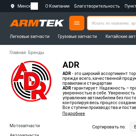
Минск
О Компании
Благотворительность
Пунк
Легковые запчасти
Грузовые запчасти
Китайские авт
Главная
Бренды
ADR
ADR
- это широкий ассортимент то
прежде всего, качественной проду
правилам и стандартам.
ADR
гарантирует: Надежность – пр
уверенностью в себе. Уверенность
управление автомобилем без пост
контролируя весь процесс создани
Все ступени производства и пост
Подробнее
Мотозапчасти
Сортировать по:
Автозапчасти