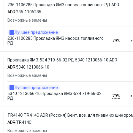
236-1106285 Прокладка ЯМЗ насоса топливного РД ADR
ADR
236-1106285
Возможные замены
Лучшее предложение
236-1106285 Прокладка ЯМЗ насоса топливного
79%
>
РД
Прокладка ЯМЗ-534 719-66-02 РД 5340.1213066-10 ADR
ADR
5340.1213066-10
Возможные замены
Лучшее предложение
5340.1213066-10 Прокладка ЯМЗ-534 719-66-02
79%
>
РД
TR414C TR414C ADR (Россия) Вент. воз. для пневм-их шин хро
ADR
TR414C
Возможные замены