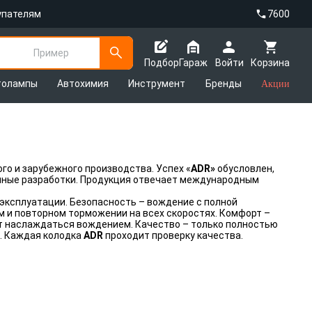
упателям
7600
Пример
Подбор
Гараж
Войти
Корзина
толампы
Автохимия
Инструмент
Бренды
Акции
го и зарубежного производства. Успех «
ADR»
обусловлен,
енные разработки. Продукция отвечает международным
эксплуатации. Безопасность – вождение с полной
м и повторном торможении на всех скоростях. Комфорт –
т наслаждаться вождением. Качество – только полностью
. Каждая колодка
ADR
проходит проверку качества.