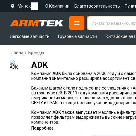
Минск
О Компании
Благотворительность
Пунк
Легковые запчасти
Грузовые запчасти
Китайские авт
Главная
Бренды
ADK
Компания
ADK
была основана в 2006 году и с сам
компания значительно расширила ассортимент свое
Важным шагом стало подписание соглашения с «Ав
автозапчастей. В 2011 году компания расширила ас
американских марок, что позволило удовлетворить
GEELY и LIFAN, что еще больше укрепило доверие п
Компания
ADK
также выпускает масляные фильтры
позволяет фильтрам выдерживать высокие нагруз
компонентов.
Подробнее