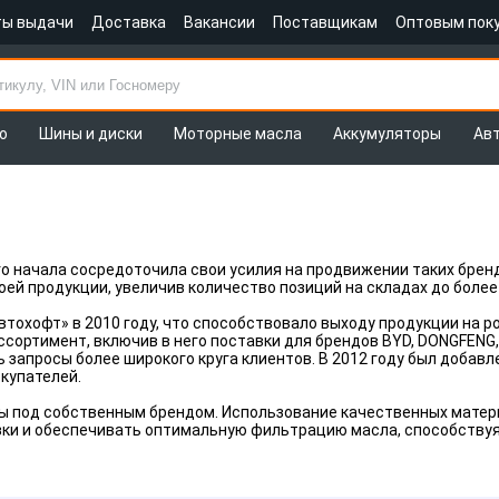
ты выдачи
Доставка
Вакансии
Поставщикам
Оптовым пок
о
Шины и диски
Моторные масла
Аккумуляторы
Ав
ого начала сосредоточила свои усилия на продвижении таких брен
й продукции, увеличив количество позиций на складах до более 
тохофт» в 2010 году, что способствовало выходу продукции на р
сортимент, включив в него поставки для брендов BYD, DONGFENG, BR
 запросы более широкого круга клиентов. В 2012 году был добав
окупателей.
 под собственным брендом. Использование качественных матери
ки и обеспечивать оптимальную фильтрацию масла, способствуя