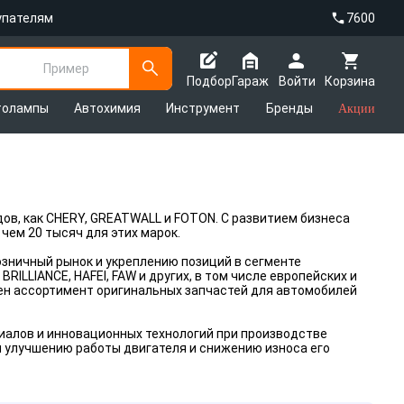
упателям
7600
Пример
Подбор
Гараж
Войти
Корзина
толампы
Автохимия
Инструмент
Бренды
Акции
дов, как CHERY, GREATWALL и FOTON. С развитием бизнеса
чем 20 тысяч для этих марок.
озничный рынок и укреплению позиций в сегменте
ILLIANCE, HAFEI, FAW и других, в том числе европейских и
лен ассортимент оригинальных запчастей для автомобилей
алов и инновационных технологий при производстве
 улучшению работы двигателя и снижению износа его