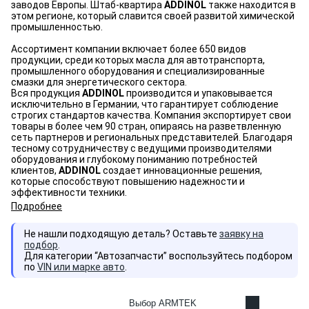
заводов Европы. Штаб-квартира
ADDINOL
также находится в
этом регионе, который славится своей развитой химической
промышленностью.
Ассортимент компании включает более 650 видов
продукции, среди которых масла для автотранспорта,
промышленного оборудования и специализированные
смазки для энергетического сектора.
Вся продукция
ADDINOL
производится и упаковывается
исключительно в Германии, что гарантирует соблюдение
строгих стандартов качества. Компания экспортирует свои
товары в более чем 90 стран, опираясь на разветвленную
сеть партнеров и региональных представителей. Благодаря
тесному сотрудничеству с ведущими производителями
оборудования и глубокому пониманию потребностей
клиентов,
ADDINOL
создает инновационные решения,
которые способствуют повышению надежности и
эффективности техники.
Подробнее
Не нашли подходящую деталь? Оставьте
заявку на
подбор
.
Для категории “Автозапчасти” воспользуйтесь подбором
по
VIN или марке авто
.
Выбор ARMTEK