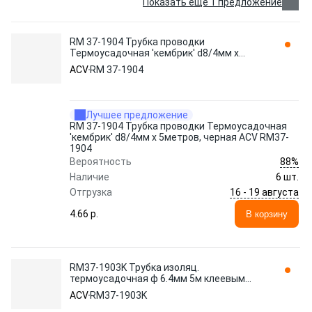
Показать еще 1 предложение
RM 37-1904 Трубка проводки
Термоусадочная 'кембрик' d8/4мм х
5метров, черная ACV RM37-1904
ACV
RM 37-1904
Лучшее предложение
RM 37-1904 Трубка проводки Термоусадочная
'кембрик' d8/4мм х 5метров, черная ACV RM37-
1904
88%
Вероятность
Наличие
6 шт.
16 - 19 августа
Отгрузка
4.66 p.
В корзину
RM37-1903K Трубка изоляц.
термоусадочная ф 6.4мм 5м клеевым
слоем, коэф. термоусадки 3:1 ACV
ACV
RM37-1903K