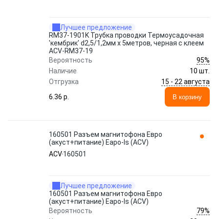
Лучшее предложение
RM37-1901K Трубка проводки Термоусадочная
'кембрик' d2,5/1,2мм х 5метров, черная с клеем
ACV-RM37-19
95%
Вероятность
Наличие
10 шт.
15 - 22 августа
Отгрузка
6.36 p.
В корзину
160501 Разъем магнитофона Евро
(акуст+питание) Eapo-Is (ACV)
ACV
160501
Лучшее предложение
160501 Разъем магнитофона Евро
(акуст+питание) Eapo-Is (ACV)
79%
Вероятность