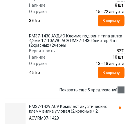
Наличие
8 шт.
15 - 22 августа
Отгрузка
3.66 p.
В корзину
RM37-1430 АУДИО Клемма под винт типа вилка
4,2мм 12-10AWG ACV RM37-1430 блистер 4шт
(2красных+2чёрны
82%
Вероятность
Наличие
10 шт.
13 - 18 августа
Отгрузка
4.56 p.
В корзину
Показать еще 5 предложений
RM37-1429 ACV Комплект акустических
клемм вилка угловая (2 красные+ 2
черные) 8Ga 4,2мм в блистере
ACV
RM37-1429