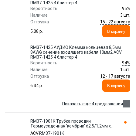
RM37-1425 4 блистер 4
95%
Вероятность
Наличие
3 шт.
15 - 22 августа
Отгрузка
5.08 p.
В корзину
RM37-1425 АУДИО Клемма кольцевая 8,5мм
8AWG сечение входящего кабеля 10мм2 ACV
RM37-1425 4 блистер 4
94%
Вероятность
Наличие
1 шт.
12 - 17 августа
Отгрузка
6.34 p.
В корзину
Показать еще 4 предложения
RM37-1901K Трубка проводки
Термоусадочная 'кембрик' d2,5/1,2мм х
5метров, черная с клеем ACV-RM37-19
ACV
RM37-1901K