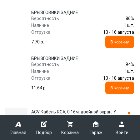
БРЫЗГОВИКИ ЗАДНИЕ
86%
Вероятность
Наличие
1 шт.
13 - 16 августа
Отгрузка
7.70 p.
В корзину
БРЫЗГОВИКИ ЗАДНИЕ
94%
Вероятность
Наличие
1 шт.
13 - 18 августа
Отгрузка
11.64 p.
В корзину
ACV Кабель RCA, 0,16м, двойной экран, Y-
адаптер, 1'мама'/2'папа' Silver ECO RS-
2M1F
ACV
RS-2M1F
Главная
Подбор
Корзина
Гараж
Войти