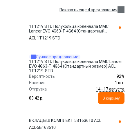
Показать еще 4 предложения
1T1219 STD Полукольца коленвала MMC
Lancer EVO 4G63-T 4G64 (Стандартный
размер) ACL 1T1219-STD
ACL
1T1219 STD
Лучшее предложение
1T1219 STD Полукольца коленвала MMC Lancer
EVO 4G63-T 4G64 (Стандартный размер) ACL
1T1219-STD
92%
Вероятность
Наличие
1 шт.
14 - 17 августа
Отгрузка
83.42 p.
В корзину
ВКЛАДЫШ КОМПЛЕКТ 5B163610 ACL
ACL
5B163610