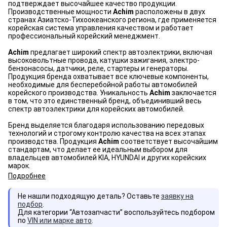
подтверждает высочайшее качество продукции.
Производственные мощности
Achim
расположены в двух
странах Азиатско-Тихоокеанского региона, где применяется
корейская система управления качеством и работает
профессиональный корейский менеджмент.
Achim
предлагает широкий спектр автоэлектрики, включая
высоковольтные провода, катушки зажигания, электро-
бензонасосы, датчики, реле, стартеры и генераторы.
Продукция бренда охватывает все ключевые компоненты,
необходимые для бесперебойной работы автомобилей
корейского производства. Уникальность
Achim
заключается
в том, что это единственный бренд, объединивший весь
спектр автоэлектрики для корейских автомобилей.
Бренд выделяется благодаря использованию передовых
технологий и строгому контролю качества на всех этапах
производства. Продукция
Achim
соответствует высочайшим
стандартам, что делает ее идеальным выбором для
владельцев автомобилей KIA, HYUNDAI и других корейских
марок.
Подробнее
Не нашли подходящую деталь? Оставьте
заявку на
подбор
.
Для категории “Автозапчасти” воспользуйтесь подбором
по
VIN или марке авто
.