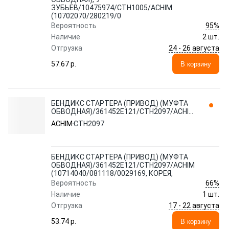
ЗУБЬЕВ/10475974/CTH1005/ACHIM
(10702070/280219/0
95%
Вероятность
Наличие
2 шт.
24 - 26 августа
Отгрузка
57.67 p.
В корзину
БЕНДИКС СТАРТЕРА (ПРИВОД) (МУФТА
ОБВОДНАЯ)/361452E121/CTH2097/ACHIM
(10714040/081118/0029169, КОРЕЯ,
ACHIM
CTH2097
БЕНДИКС СТАРТЕРА (ПРИВОД) (МУФТА
ОБВОДНАЯ)/361452E121/CTH2097/ACHIM
(10714040/081118/0029169, КОРЕЯ,
66%
Вероятность
Наличие
1 шт.
17 - 22 августа
Отгрузка
53.74 p.
В корзину