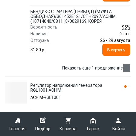
БЕНДИКС СТАРТЕРА (ПРИВОД) (МУФТА
ОБВОДНАЯ)/361452E121/CTH2097/ACHIM
(10714040/081118/0029169, КОРЕЯ,
95%
Вероятность
Наличие
2 шт.
26 - 29 августа
Отгрузка
81.80 p.
В корзину
Показать еще 1 предложение
Регулятор напряжения генератора
RGL1001 ACHIM
ACHIM
RGL1001
Регулятор напряжения генератора
95%
Вероятность
Главная
Подбор
Корзина
Гараж
Войти
Наличие
1 шт.