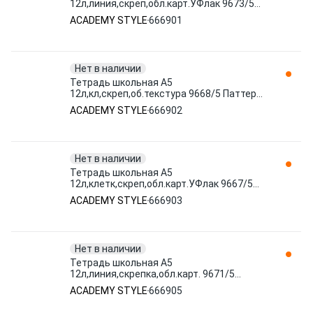
12л,линия,скреп,обл.карт.УФлак 9673/5
Кот в космосе асс 666901 ACADEMY
ACADEMY STYLE
666901
STYLE
Нет в наличии
Тетрадь школьная А5
12л,кл,скреп,об.текстура 9668/5 Паттерн
с животными асс 666902 ACADEMY
ACADEMY STYLE
666902
STYLE
Нет в наличии
Тетрадь школьная А5
12л,клетк,скреп,обл.карт.УФлак 9667/5
Кот в космосе асс 666903 ACADEMY
ACADEMY STYLE
666903
STYLE
Нет в наличии
Тетрадь школьная А5
12л,линия,скрепка,обл.карт. 9671/5
Морская в ассорт 666905 ACADEMY
ACADEMY STYLE
666905
STYLE