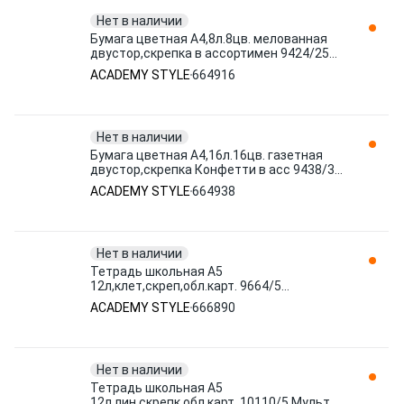
Нет в наличии
Бумага цветная А4,8л.8цв. мелованная
двустор,скрепка в ассортимен 9424/25
664916 ACADEMY STYLE
ACADEMY STYLE
664916
Нет в наличии
Бумага цветная А4,16л.16цв. газетная
двустор,скрепка Конфетти в асс 9438/37
664938 ACADEMY STYLE
ACADEMY STYLE
664938
Нет в наличии
Тетрадь школьная А5
12л,клет,скреп,обл.карт. 9664/5
Потягушки (зверята) асс 666890
ACADEMY STYLE
666890
ACADEMY STYLE
Нет в наличии
Тетрадь школьная А5
12л,лин,скрепк,обл.карт. 10110/5 Мульти