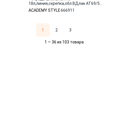
18л,линия,скрепка,обл.ВДлак AT69/5
Amore Tenero асс 666911 ACADEMY
ACADEMY STYLE
666911
STYLE
1
2
3
1 — 36 из 103 товара