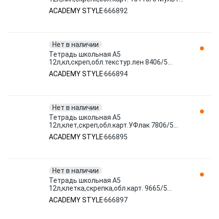
авто асс 666892 ACADEMY STYLE
ACADEMY STYLE
666892
Нет в наличии
Тетрадь школьная А5
12л,кл,скреп,обл.текстур.лен 8406/5
Большие зверьки асс 666894 ACADEMY
ACADEMY STYLE
666894
STYLE
Нет в наличии
Тетрадь школьная А5
12л,клет,скреп,обл.карт.УФлак 7806/5
Город животных асс 666895 ACADEMY
ACADEMY STYLE
666895
STYLE
Нет в наличии
Тетрадь школьная А5
12л,клетка,скрепка,обл.карт. 9665/5
Морская в ассорт 666897 ACADEMY
ACADEMY STYLE
666897
STYLE