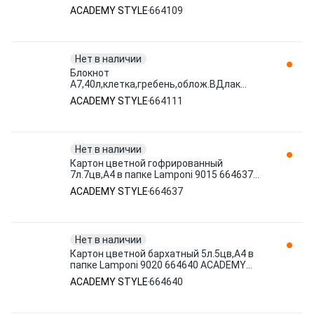
STYLE
ACADEMY STYLE
664109
Нет в наличии
Блокнот
А7,40л,клетка,гребень,облож.ВДлак
Животные в коронах 9637/3 в ассор
ACADEMY STYLE
664111
664111 ACADEMY STYLE
Нет в наличии
Картон цветной гофрированный
7л.7цв,А4 в папке Lamponi 9015 664637
ACADEMY STYLE
ACADEMY STYLE
664637
Нет в наличии
Картон цветной бархатный 5л.5цв,А4 в
папке Lamponi 9020 664640 ACADEMY
STYLE
ACADEMY STYLE
664640