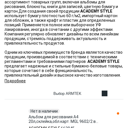
ассортимент товарных групп, включая альбомы для
рисования, блокноты, книги для записей, цветную бумагу и
картон.Для создания своей продукции
ACADEMY STYLE
использует бумагу плотностью 60 г/м2, импортный картон
для обложек, а также крафт и пластик для определенных
позиций. Применяется полное или выборочное УФ
лакирование, иногда в сочетании с другими эффектами.
Компания регулярно обновляет дизайны по всем линейкам
продукции, стремясь поддерживать актуальность и
привлекательность продуктов.
Одним из ключевых преимуществ бренда является качество
продукции, производимой в соответствии с техническими
регламентами и требованиями партнеров.
ACADEMY STYLE
предлагает надежные и стильные бумажно-беловые товары,
которые сочетают в себе функциональность,
привлекательный дизайн и высокое качество изготовления.
Подробнее
Выбор ARMTEK
Нет в наличии
Альбом для рисования А4
20л,склейка,обл.карт. MGL 9602/2 в
ассорт 663845 ACADEMY STYLE