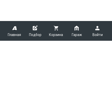
Главная
Подбор
Корзина
Гараж
Войти
ARMTEK
О Компании
Покупателям
Контакты
Как сделать заказ
Партнерам
Новости