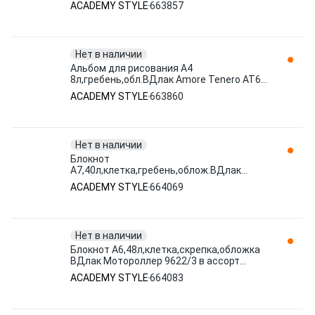
ассорт 663857 ACADEMY STYLE
ACADEMY STYLE
663857
Нет в наличии
Альбом для рисования А4
8л,гребень,обл.ВДлак Amore Tenero AT65
663860 ACADEMY STYLE
ACADEMY STYLE
663860
Нет в наличии
Блокнот
А7,40л,клетка,гребень,облож.ВДлак
Звери под зонтиком 9636/3 в ассор
ACADEMY STYLE
664069
664069 ACADEMY STYLE
Нет в наличии
Блокнот А6,48л,клетка,скрепка,обложка
ВДлак Мотороллер 9622/3 в ассорт
664083 ACADEMY STYLE
ACADEMY STYLE
664083