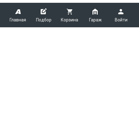
Главная
Подбор
Корзина
Гараж
Войти
ARMTEK
О Компании
Покупателям
Контакты
Как сделать заказ
Партнерам
Новости
Доставка
Поставщикам
Каталоги
Вакансии
Способы оплаты
Арендодателям
Легковые запчасти