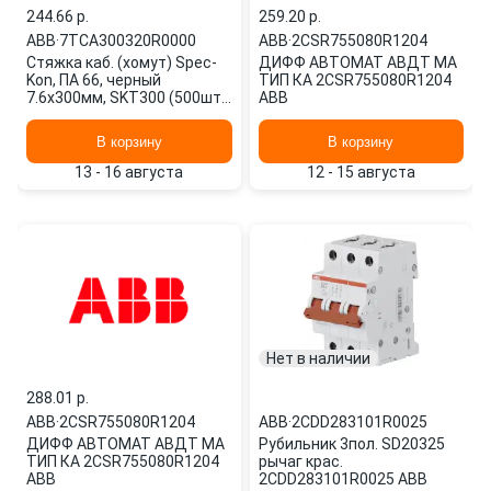
244.66 p.
259.20 p.
ABB
·
7TCA300320R0000
ABB
·
2CSR755080R1204
Стяжка каб. (хомут) Spec-
ДИФФ АВТОМАТ АВДТ МА
Kon, ПА 66, черный
ТИП КА 2CSR755080R1204
7.6х300мм, SKT300 (500шт)
ABB
7TCA300320R0000 ABB
В корзину
В корзину
13 - 16 августа
12 - 15 августа
Нет в наличии
288.01 p.
ABB
·
2CSR755080R1204
ABB
·
2CDD283101R0025
ДИФФ АВТОМАТ АВДТ МА
Рубильник 3пол. SD20325
ТИП КА 2CSR755080R1204
рычаг крас.
ABB
2CDD283101R0025 ABB