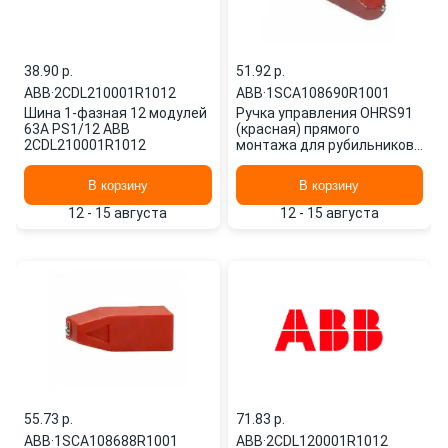
38.90 p.
51.92 p.
ABB
·
2CDL210001R1012
ABB
·
1SCA108690R1001
Шина 1-фазная 12 модулей
Ручка управления OHRS91
63А PS1/12 ABB
(красная) прямого
2CDL210001R1012
монтажа для рубильников
OT63..125F
1SCA108690R1001 ABB
В корзину
В корзину
12 - 15 августа
12 - 15 августа
55.73 p.
71.83 p.
ABB
·
1SCA108688R1001
ABB
·
2CDL120001R1012