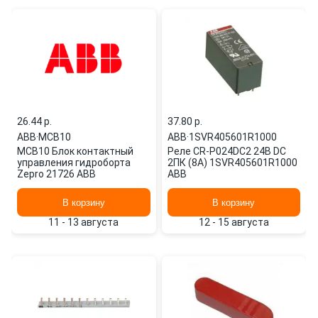
26.44 p.
37.80 p.
ABB
·
MCB10
ABB
·
1SVR405601R1000
MCB10 Блок контактный
Реле CR-P024DC2 24B DC
управления гидроборта
2ПК (8А) 1SVR405601R1000
Zepro 21726 ABB
ABB
В корзину
В корзину
11 - 13 августа
12 - 15 августа