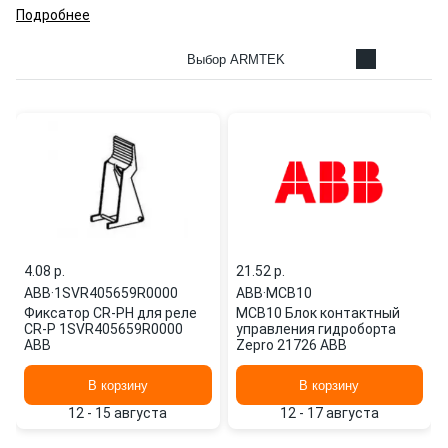
Подробнее
Выбор ARMTEK
4.08 p.
21.52 p.
ABB
·
1SVR405659R0000
ABB
·
MCB10
Фиксатор CR-PH для реле
MCB10 Блок контактный
CR-P 1SVR405659R0000
управления гидроборта
ABB
Zepro 21726 ABB
В корзину
В корзину
12 - 15 августа
12 - 17 августа