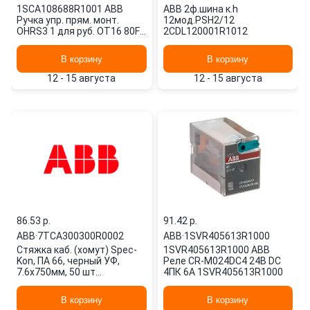
1SCA108688R1001 ABB
ABB 2ф.шина к.h
Ручка упр. прям. монт.
12мод.PSH2/12
OHRS3 1 для руб. OT16 80F
2CDL120001R1012
C 125F красн.
1SCA108688R10
В корзину
В корзину
12 - 15 августа
12 - 15 августа
86.53 p.
91.42 p.
ABB
·
7TCA300300R0002
ABB
·
1SVR405613R1000
Cтяжка каб. (хомут) Spec-
1SVR405613R1000 ABB
Kon, ПА 66, черный УФ,
Реле CR-M024DC4 24B DC
7.6х750мм, 50 шт
4ПК 6A 1SVR405613R1000
7TCA300300R0002 ABB
В корзину
В корзину