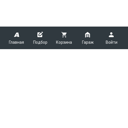
Главная
Подбор
Корзина
Гараж
Войти
ARMTEK
О Компании
Покупателям
Контакты
Как сделать заказ
Партнерам