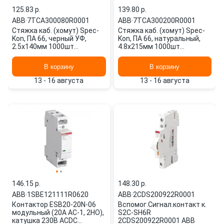
125.83 p.
139.80 p.
ABB
·
7TCA300080R0001
ABB
·
7TCA300200R0001
Cтяжка каб. (хомут) Spec-
Стяжка каб. (хомут) Spec-
Kon, ПА 66, черный УФ,
Kon, ПА 66, натуральный,
2.5х140мм 1000шт
4.8х215мм 1000шт
7TCA300080R0001 ABB
7TCA300200R0001 ABB
В корзину
В корзину
13 - 16 августа
13 - 16 августа
146.15 p.
148.30 p.
ABB
·
1SBE121111R0620
ABB
·
2CDS200922R0001
Контактор ESB20-20N-06
Вспомог.Сигнал.контакт к.
модульный (20А АС-1, 2НО),
S2C-SH6R
катушка 230В ACDC
2CDS200922R0001 ABB