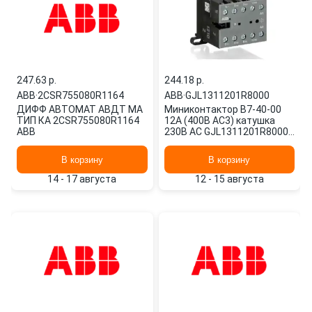
247.63 p.
244.18 p.
ABB
·
2CSR755080R1164
ABB
·
GJL1311201R8000
ДИФФ АВТОМАТ АВДТ МА
Миниконтактор B7-40-00
ТИП КА 2CSR755080R1164
12A (400В AC3) катушка
ABB
230В АС GJL1311201R8000
ABB
В корзину
В корзину
14 - 17 августа
12 - 15 августа