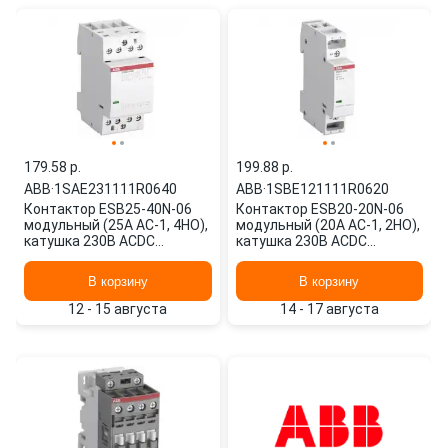
179.58 p.
199.88 p.
ABB
·
1SAE231111R0640
ABB
·
1SBE121111R0620
Контактор ESB25-40N-06
Контактор ESB20-20N-06
модульный (25А АС-1, 4НО),
модульный (20А АС-1, 2НО),
катушка 230В ACDC
катушка 230В ACDC
1SAE231111R0640 ABB
1SBE121111R0620 ABB
В корзину
В корзину
12 - 15 августа
14 - 17 августа