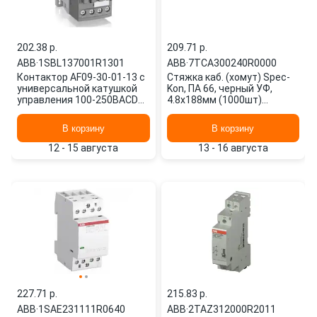
202.38 p.
209.71 p.
ABB
·
1SBL137001R1301
ABB
·
7TCA300240R0000
Контактор AF09-30-01-13 с
Cтяжка каб. (хомут) Spec-
универсальной катушкой
Kon, ПА 66, черный УФ,
управления 100-250BACDC
4.8х188мм (1000шт)
1SBL137001R1301 ABB
7TCA300240R0000 ABB
В корзину
В корзину
12 - 15 августа
13 - 16 августа
227.71 p.
215.83 p.
ABB
·
1SAE231111R0640
ABB
·
2TAZ312000R2011