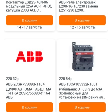
Контактор ESB25-40N-06
ABB Реле электромех.
модульный (25А АС-1, 4НО),
E290-16-10/230 замена
катушка 230В ACDC
Е251-230 Е290
1SAE231111R0640 ABB
2TAZ312000R2011
В корзину
В корзину
14 - 17 августа
12 - 15 августа
220.32 p.
228.84 p.
ABB
·
2CSR755080R1164
ABB
·
1SCA105332R1001
ДИФФ АВТОМАТ АВДТ МА
Рубильник OT63F3 до 63А
ТИП КА 2CSR755080R1164
3х-полюсный для
ABB
установки на DIN-рейку или
монтажную плату (с
резерв. ручко
В корзину
В корзину
1SCA105332R1001 ABB