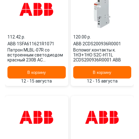
112.42 p.
120.00 p.
ABB
·
1SFA611621R1071
ABB
·
2CDS200936R0001
Патрон MLBL-07R со
Вспомог.контакты к.
встроенным светодиодом
1НЗ+1НО S2C-H11L
красный 230В AC
2CDS200936R0001 ABB
1SFA611621R1071 ABB
В корзину
В корзину
12 - 15 августа
12 - 15 августа