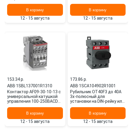
1SBE121111R0620 ABB
В корзину
В корзину
12 - 15 августа
12 - 15 августа
153.34 p.
173.86 p.
ABB
·
1SBL137001R1310
ABB
·
1SCA104902R1001
Контактор AF09-30-10-13 с
Рубильник OT40F3 до 40А
универсальной катушкой
3х-полюсный для
управления 100-250BACDC
установки на DIN-рейку или
1SBL137001R1310 ABB
монтажную плату (с
резерв. ручко
В корзину
В корзину
1SCA104902R1001 ABB
12 - 15 августа
12 - 15 августа