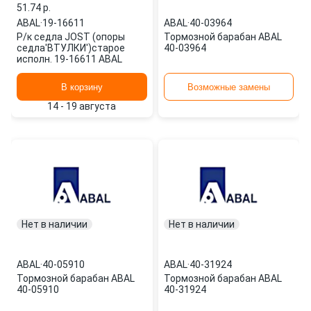
51.74 p.
ABAL
·
19-16611
ABAL
·
40-03964
Р/к седла JOST (опоры
Тормозной барабан ABAL
седла'ВТУЛКИ')старое
40-03964
исполн. 19-16611 ABAL
В корзину
Возможные замены
14 - 19 августа
Нет в наличии
Нет в наличии
ABAL
·
40-05910
ABAL
·
40-31924
Тормозной барабан ABAL
Тормозной барабан ABAL
40-05910
40-31924