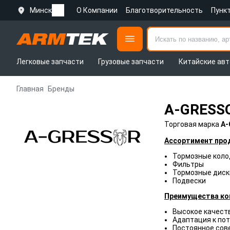
Минск
О Компании
Благотворительность
Пунк
Легковые запчасти
Грузовые запчасти
Китайские авт
Главная
Бренды
A-GRESS
Торговая марка
A-
Ассортимент про
Тормозные коло
Фильтры
Тормозные диск
Подвески
Преимущества ко
Высокое качеств
Адаптация к по
Постоянное сов