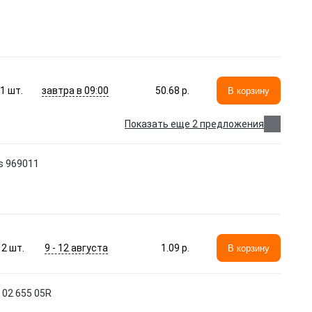
завтра в 09:00
1
шт.
50.68 p.
В корзину
Показать еще 2 предложения
s 969011
9 - 12 августа
2
шт.
1.09 p.
В корзину
02 655 05R