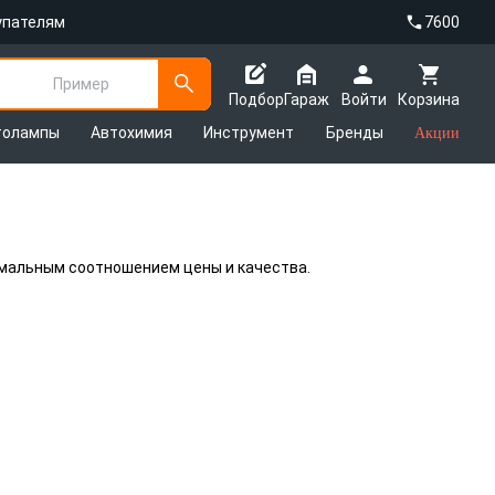
упателям
7600
Пример
Подбор
Гараж
Войти
Корзина
толампы
Автохимия
Инструмент
Бренды
Акции
имальным соотношением цены и качества.