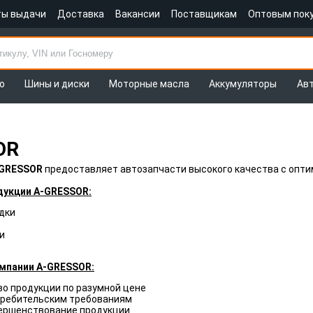
ты выдачи
Доставка
Вакансии
Поставщикам
Оптовым пок
о
Шины и диски
Моторные масла
Аккумуляторы
Ав
OR
GRESSOR
предоставляет автозапчасти высокого качества с опт
дукции A-GRESSOR:
дки
и
мпании A-GRESSOR:
о продукции по разумной цене
требительским требованиям
ершенствование продукции