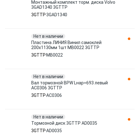
Монтажный комплект торм. диска Volvo
3GAD1340 3GTTP
3GTTP
3GAD1340
Нет в наличии
Пластина ЛИНИЯ Винил самоклей
200x1130мм 1шт MB0022 3GTTP
3GTTP
MB0022
Нет в наличии
Вал тормозной BPW Lнар=693 левый
AC0306 3GTTP
3GTTP
AC0306
Нет в наличии
Тормозной диск 3GTTP AD0035
3GTTP
AD0035