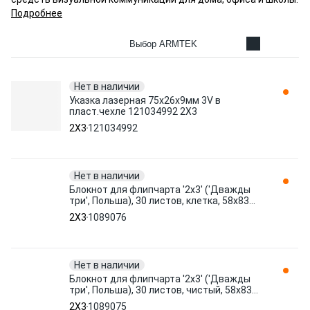
Подробнее
Выбор ARMTEK
Нет в наличии
Указка лазерная 75x26x9мм 3V в
пласт.чехле 121034992 2X3
2X3
121034992
Нет в наличии
Блокнот для флипчарта '2х3' ('Дважды
три', Польша), 30 листов, клетка, 58х83
см, B01 1089076 2X3
2X3
1089076
Нет в наличии
Блокнот для флипчарта '2х3' ('Дважды
три', Польша), 30 листов, чистый, 58х83
см, B02 1089075 2X3
2X3
1089075