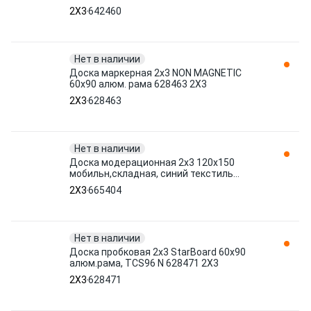
OFFICE, '2х3' (Польша), TCA 642460 2X3
2X3
642460
Нет в наличии
Доска маркерная 2х3 NON MAGNETIC
60х90 алюм. рама 628463 2X3
2X3
628463
Нет в наличии
Доска модерационная 2х3 120x150
мобильн,складная, синий текстиль
MTT1215/DV 665404 2X3
2X3
665404
Нет в наличии
Доска пробковая 2х3 StarBoard 60х90
алюм.рама, TCS96 N 628471 2X3
2X3
628471