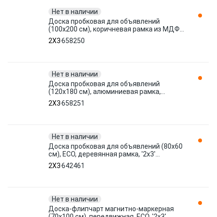
Нет в наличии
Доска пробковая для объявлений
(100x200 см), коричневая рамка из МДФ,
OFFICE, '2х3' (Польша), TC1020 658250 2X3
2X3
658250
Нет в наличии
Доска пробковая для объявлений
(120x180 см), алюминиевая рамка,
OFFICE, '2х3' (Польша), TCA1218 658251
2X3
658251
2X3
Нет в наличии
Доска пробковая для объявлений (80x60
см), ECO, деревянная рамка, '2х3'
(Польша), TC86/C 642461 2X3
2X3
642461
Нет в наличии
Доска-флипчарт магнитно-маркерная
(70x100 см), передвижная, ECO, '2х3'