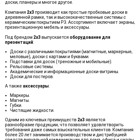
доски, планеры и многое другое.
Компания
2x3
производит как простые пробковые доски в
деревянной рамке, так и высококачественные системы с
керамическим покрытием Р3. Ассортимент включает экраны,
презентационную мебель и аксессуары.
Под брендом
2x3
выпускается
оборудование для
презентаций
:
Доски с различными покрытиями (магнитные, маркерные,
меловые), доски с картами и буквами.
Подставки для досок (треножные и мобильные).
Рельсовые системы.
Академические и информационные доски-витрины.
Доски для постеров.
А также
аксессуары
:
Маркеры.
Магниты.
Губки.
Чистящие жидкости.
Одним из ключевых преимуществ
2x3
является
разнообразие продукции, что позволяет удовлетворить
требования даже самых взыскательных клиентов. Компания
более 20 лет занимается производством и дистрибуцией
средств визуальной коммуникации для дома, офиса и школы.