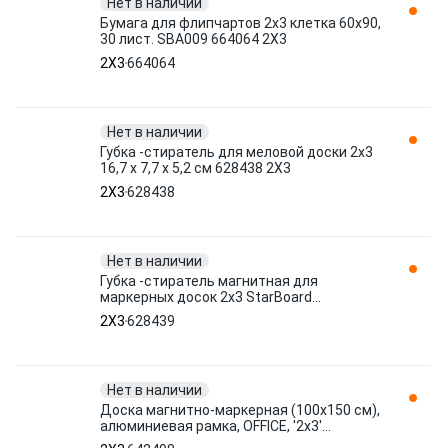
Нет в наличии
Бумага для флипчартов 2х3 клетка 60х90,
30 лист. SBA009 664064 2X3
2X3
664064
Нет в наличии
Губка -стиратель для меловой доски 2х3
16,7 x 7,7 x 5,2 см 628438 2X3
2X3
628438
Нет в наличии
Губка -стиратель магнитная для
маркерных досок 2x3 StarBoard
12,2х5,6х3,1см 628439
2X3
628439
Нет в наличии
Доска магнитно-маркерная (100x150 см),
алюминиевая рамка, OFFICE, '2х3'
(Польша), TSA1510 642498 2X3