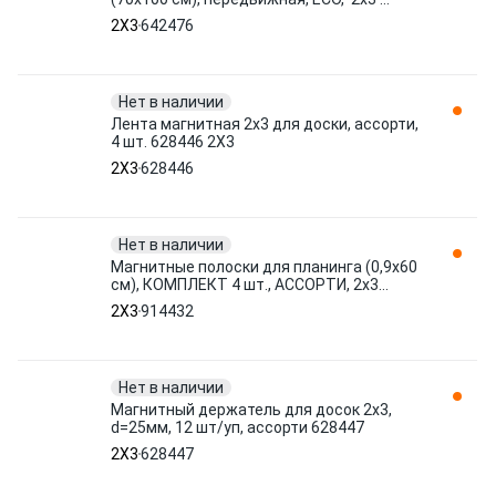
(Польша), TF03 ECO 642476 2X3
2X3
642476
Нет в наличии
Лента магнитная 2х3 для доски, ассорти,
4 шт. 628446 2X3
2X3
628446
Нет в наличии
Магнитные полоски для планинга (0,9х60
см), КОМПЛЕКТ 4 шт., АССОРТИ, 2х3
('Дважды три', Польша), AS1 914432 2X3
2X3
914432
Нет в наличии
Магнитный держатель для досок 2x3,
d=25мм, 12 шт/уп, ассорти 628447
2X3
628447