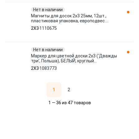
Нет в наличии
Магниты для досок 2х3 25мм, 12шт.,
пластиковая упаковка, европодвес.
SBA004 1110675 2X3
2X3
1110675
Нет в наличии
Маркер для цветной доски 2х3 ('Дважды
три', Польша), БЕЛЫЙ, круглый
наконечник, 2-3 мм, AS141Z 1083773 2X3
2X3
1083773
1
2
1 — 36 из 47 товаров