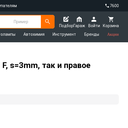
упателям
7600
Пример
Подбор
Гараж
Войти
Корзина
толампы
Автохимия
Инструмент
Бренды
Акции
F, s=3mm, так и правое