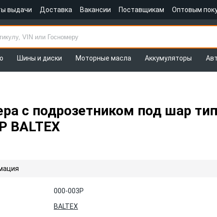
ты выдачи
Доставка
Вакансии
Поставщикам
Оптовым пок
о
Шины и диски
Моторные масла
Аккумуляторы
Ав
а с подрозетником под шар тип 
3P BALTEX
мация
000-003P
BALTEX