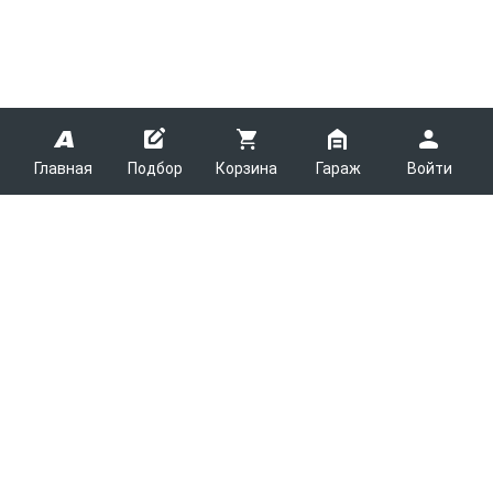
Главная
Подбор
Корзина
Гараж
Войти
ARMTEK
О Компании
Покупателям
Контакты
Как сделать заказ
Партнерам