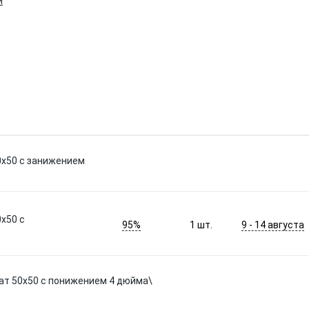
и
0x50 с занижением
x50 с
95%
9 - 14 августа
1
шт.
ат 50х50 с понижением 4 дюйма\