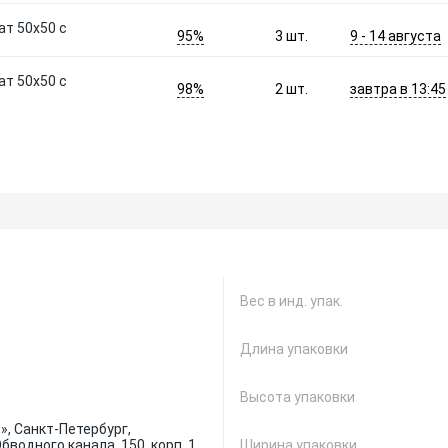
ат 50х50 с
95%
9 - 14 августа
3
шт.
ат 50х50 с
98%
завтра в 13:45
2
шт.
Вес в инд. упак.
Длина упаковки
Высота упаковки
, Санкт-Петербург,
водного канала, 150, корп. 1,
Ширина упаковки