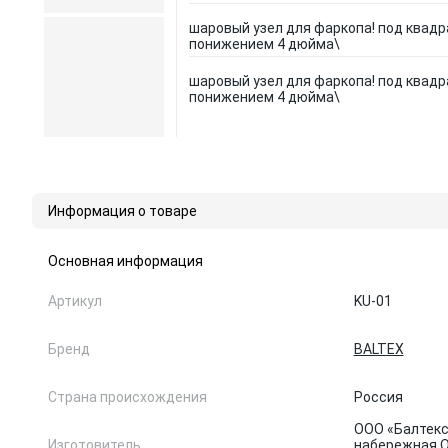
шаровый узел для фаркопа! под квадр
понижением 4 дюйма\
шаровый узел для фаркопа! под квадр
понижением 4 дюйма\
Информация о товаре
Основная информация
Артикул
KU-01
Бренд
BALTEX
Страна происхождения
Россия
ООО «Балтекс»
Изготовитель
набережная Об