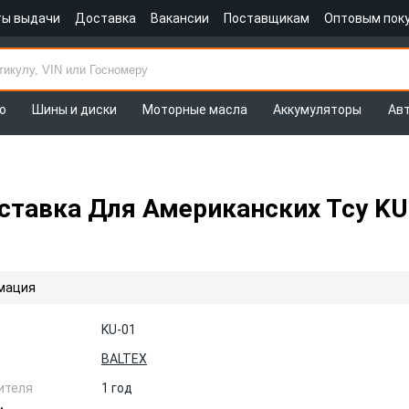
ты выдачи
Доставка
Вакансии
Поставщикам
Оптовым пок
о
Шины и диски
Моторные масла
Аккумуляторы
Ав
Вставка Для Американских Тсу K
мация
KU-01
BALTEX
ителя
1 год