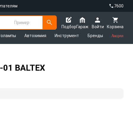
упателям
7600
Пример
Подбор
Гараж
Войти
Корзина
толампы
Автохимия
Инструмент
Бренды
Акции
U-01 BALTEX