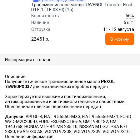
Трансмиссионное масло RAVENOL Transfer Fluid
DTF-1 (TF-0870) (1л)
56%
Вероятность
Наличие
5 шт.
11 - 12 августа
Отгрузка
224.51 p.
В корзину
Информация о товаре
Описание
Полусинтетическое трансмиссионное масло
PEXOL
75W80PX037
для механических коробок передач.
Характеризуется высокими противоизносными,
антикоррозионными и антиокислительными свойствами.
Обеспечивает легкое переключение передач.
Допуски:
API GL-4; FIAT 9.55550-MX3; FIAT 9.55550-MZ1; FORD
WSD-M2C200-D; FORD ESD-M2C186-A; GM 1940182; GM
1940768; HONDA MTF 94; MB 235.10; NISSAN MT-XZ; PSA B71
2330; PSA 9730 A8; VOLVO 97308; VOLVO 97309; VOLVO 97310.
Основная информация