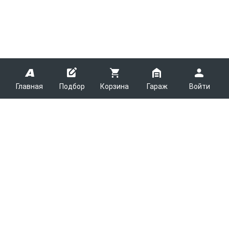
Главная
Подбор
Корзина
Гараж
Войти
ARMTEK
О Компании
Покупателям
Контакты
Как сделать заказ