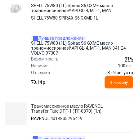
SHELL 75W80 (1L) Spirax S6 GXME масло
трансмиссионное!\API GL-4, MT-1, MAN
341 E4, VOLVO 97307
SHELL
75W80 SPIRAX S6 GXME 1L
Лучшее предложение
SHELL 75W80 (1L) Spirax S6 GXME масло
трансмиссионное!\API GL-4, MT-1, MAN 341 E4,
VOLVO 97307
91%
Вероятность
Наличие
100 шт.
8 - 9 августа
Отгрузка
70.14 p.
В корзину
Трансмиссионное масло RAVENOL
Transfer Fluid DTF-1 (TF-0870) (1л)
RAVENOL
4014835795419
Лучшее предложение