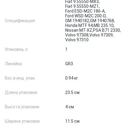
Fiat 9.55550-MX3,
Fiat 9.55550-MZ1,
Ford ESD-M2C 186-A,
Ford WSD-M2C 200-D,
Спецификация
GM 1940182,
GM 1940768,
Honda MTF 94,
MB 235.10,
Nissan MT-XZ,
PSA B71 2330,
Volvo 97308,
Volvo 97309,
Volvo 97310
Упаковка, л
1
Линейка
GR3
Вес в инд. упак.
0.94 кг
Длина упаковки
23.5 см
Высота упаковки
4 см
Ширина упаковки
11.5 см