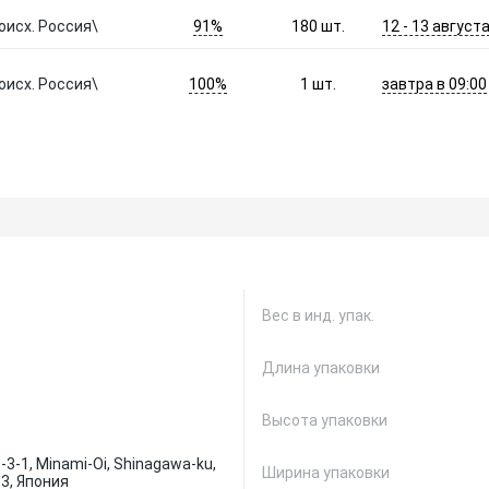
91%
12 - 13 август
оисх. Россия\
180
шт.
100%
завтра в 09:00
оисх. Россия\
1
шт.
Вес в инд. упак.
Длина упаковки
Высота упаковки
 3-3-1, Minami-Oi, Shinagawa-ku,
Ширина упаковки
3, Япония