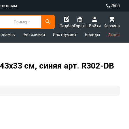
упателям
7600
Пример
Подбор
Гараж
Войти
Корзина
толампы
Автохимия
Инструмент
Бренды
Акции
43х33 см, синяя арт. R302-DB