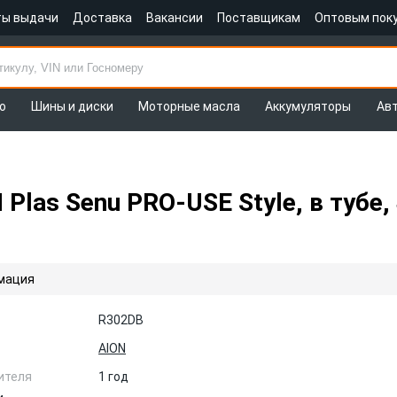
ты выдачи
Доставка
Вакансии
Поставщикам
Оптовым пок
о
Шины и диски
Моторные масла
Аккумуляторы
Ав
as Senu PRO-USE Style, в тубе, 
мация
R302DB
AION
ителя
1 год