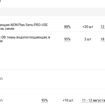
и
ющая AION Plas Senu PRO-USE
88%
12
>20
шт.
 см, синяя
02-DB ткань водопоглощающая, в
95%
18
2
шт.
яя
о\
95%
11 - 12 август
о\
<10
шт.