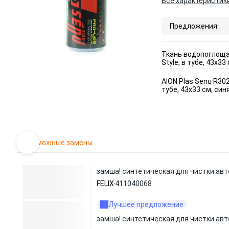
Все характеристик
Предложения
Ткань водопоглоща
Style, в тубе, 43х33
AION Plas Senu R3
тубе, 43х33 см, син
Возможные замены
замша! синтетическая для чистки авт
FELIX
411040068
Лучшее предложение
замша! синтетическая для чистки авт