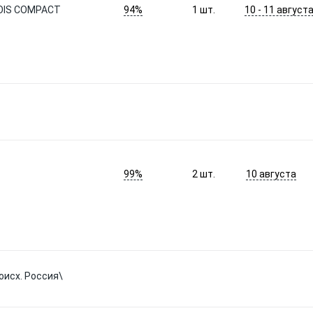
94%
10 - 11 август
OIS COMPACT
1
шт.
99%
10 августа
2
шт.
оисх. Россия\