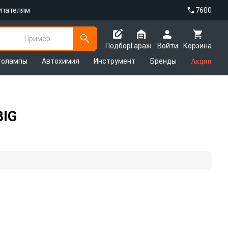
упателям
7600
Пример
Подбор
Гараж
Войти
Корзина
толампы
Автохимия
Инструмент
Бренды
Акции
BIG