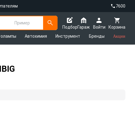
упателям
7600
Пример
Подбор
Гараж
Войти
Корзина
толампы
Автохимия
Инструмент
Бренды
Акции
IBIG