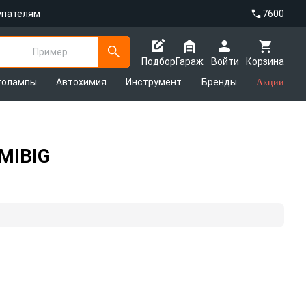
упателям
7600
Пример
Подбор
Гараж
Войти
Корзина
толампы
Автохимия
Инструмент
Бренды
Акции
MIBIG