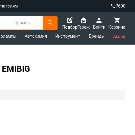
упателям
7600
Пример
Подбор
Гараж
Войти
Корзина
толампы
Автохимия
Инструмент
Бренды
Акции
 EMIBIG