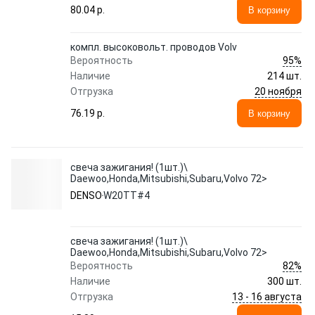
80.04 p.
В корзину
компл. высоковольт. проводов Volv
95%
Вероятность
Наличие
214 шт.
20 ноября
Отгрузка
76.19 p.
В корзину
свеча зажигания! (1шт.)\
Daewoo,Honda,Mitsubishi,Subaru,Volvo 72>
DENSO
W20TT#4
свеча зажигания! (1шт.)\
Daewoo,Honda,Mitsubishi,Subaru,Volvo 72>
82%
Вероятность
Наличие
300 шт.
13 - 16 августа
Отгрузка