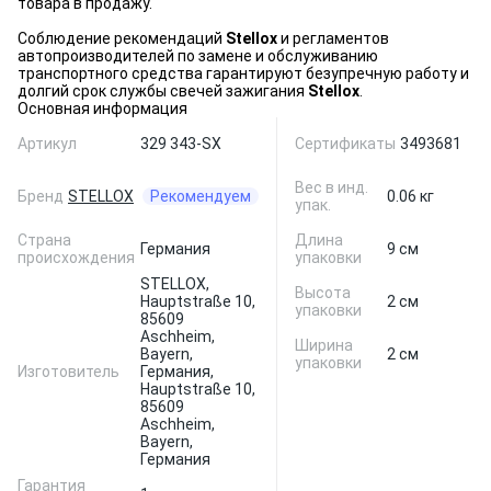
товара в продажу.
Соблюдение рекомендаций
Stellox
и регламентов
автопроизводителей по замене и обслуживанию
транспортного средства гарантируют безупречную работу и
долгий срок службы свечей зажигания
Stellox
.
Основная информация
Артикул
329 343-SX
Сертификаты
3493681
Вес в инд.
Бренд
STELLOX
Рекомендуем
0.06 кг
упак.
Страна
Длина
Германия
9 см
происхождения
упаковки
STELLOX,
Высота
Hauptstraße 10,
2 см
упаковки
85609
Aschheim,
Ширина
Bayern,
2 см
упаковки
Изготовитель
Германия,
Hauptstraße 10,
85609
Aschheim,
Bayern,
Германия
Гарантия