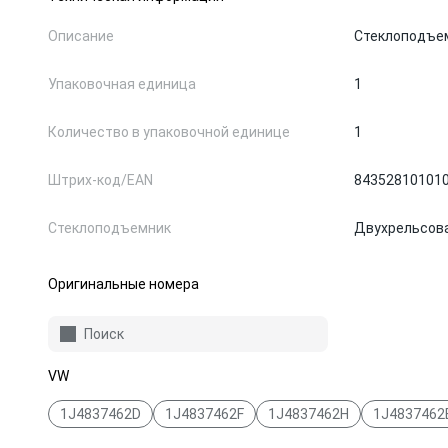
Описание
Стеклоподъе
Упаковочная единица
1
Количество в упаковочной единице
1
Штрих-код/EAN
84352810101
Стеклоподъемник
Двухрельсова
Оригинальные номера
Поиск
VW
1J4837462D
1J4837462F
1J4837462H
1J4837462