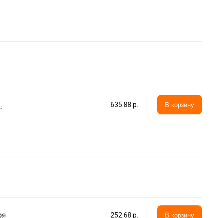
.
635.88 p.
В корзину
ря
252.68 p.
В корзину