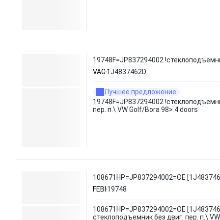
19748F=JP837294002 !стеклоподъемник б
VAG
1J4837462D
Лучшее предложение
19748F=JP837294002 !стеклоподъемни
пер. п.\ VW Golf/Bora 98> 4 doors
108671HP=JP837294002=OE [1J4837462D]
FEBI
19748
108671HP=JP837294002=OE [1J4837462
стеклоподъемник без двиг. пер. п.\ VW 