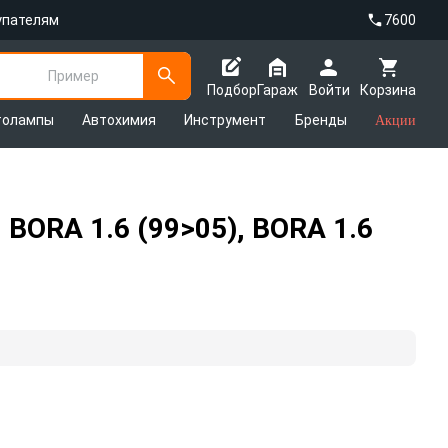
упателям
7600
Пример
Подбор
Гараж
Войти
Корзина
толампы
Автохимия
Инструмент
Бренды
Акции
 BORA 1.6 (99>05), BORA 1.6