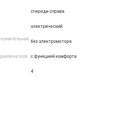
спереди справа
электрический
полнительная
без электромотора
ереключателя
с функцией комфорта
4