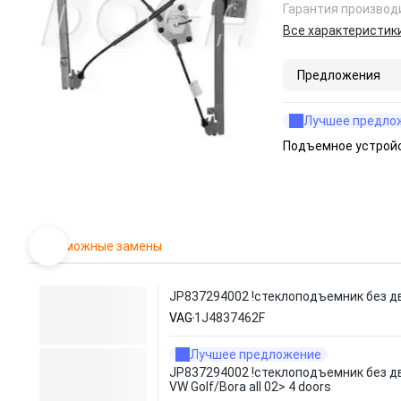
Гарантия производ
Все характеристик
Предложения
Лучшее предло
Подъемное устройс
Возможные замены
JP837294002 !стеклоподъемник без двиг.
VAG
1J4837462F
Лучшее предложение
JP837294002 !стеклоподъемник без дви
VW Golf/Bora all 02> 4 doors