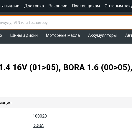
ты выдачи
Доставка
Вакансии
Поставщикам
Оптовым пок
о
Шины и диски
Моторные масла
Аккумуляторы
Ав
4 16V (01>05), BORA 1.6 (00>05),
мация
100020
DOGA