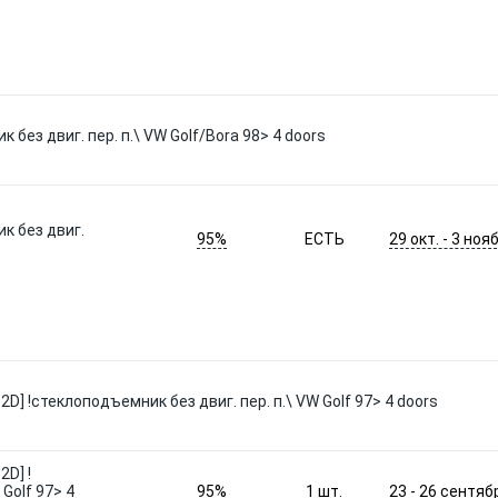
ез двиг. пер. п.\ VW Golf/Bora 98> 4 doors
к без двиг.
95%
29 окт. - 3 нояб
ЕСТЬ
 !стеклоподъемник без двиг. пер. п.\ VW Golf 97> 4 doors
D] !
95%
23 - 26 сентяб
Golf 97> 4
1
шт.