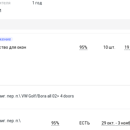
ителя
1 год
и
жение
95%
19
тво для окон
10
шт.
 пер. п.\ VW Golf/Bora all 02> 4 doors
г. пер. п.\
95%
29 окт. - 3 нояб
ЕСТЬ