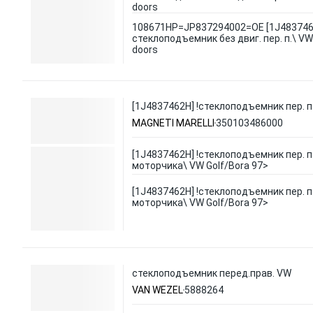
doors
108671HP=JP837294002=OE [1J4837462
стеклоподъемник без двиг. пер. п.\ VW 
doors
[1J4837462H] !стеклоподъемник пер. п
MAGNETI MARELLI
350103486000
[1J4837462H] !стеклоподъемник пер. п.
моторчика\ VW Golf/Bora 97>
[1J4837462H] !стеклоподъемник пер. п.
моторчика\ VW Golf/Bora 97>
стеклоподъемник перед.прав. VW
VAN WEZEL
5888264