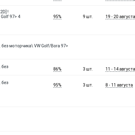
D] !
95%
19 - 20 август
Golf 97> 4
9
шт.
. без моторчика\ VW Golf/Bora 97>
 без
86%
11 - 14 август
3
шт.
 без
95%
8 - 11 августа
3
шт.