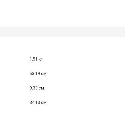
1.51 кг
63.19 см
9.33 см
34.13 см