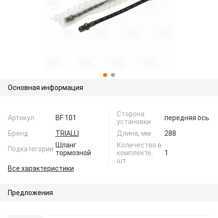
Основная информация
Сторона
Артикул
BF 101
передняя ось
установки
Бренд
TRIALLI
Длина, мм
288
Шланг
Количество в
Подкатегории
тормозной
комплекте,
1
шт.
Все характеристики
Предложения