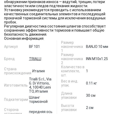
обнаружении признаков износа — вздутий, трещин, потери
эластичности или следов подтекания жидкости.
Установку рекомендуется проводить с использованием
качественных соединительных элементов и последующей
прокачкой тормозной системы для исключения воздушных
пробок.
Регулярная диагностика состояния шлангов способствует
сохранению эффективности тормозов и повышает общую
безопасность движения.
Основная информация
Размер
Артикул
BF 101
наконечника
BANJO 10 мм
1
Размер
Бренд
TRIALLI
наконечника
INN M10x1.25
2
Количество в
Страна
Италия
комплекте,
1
происхождения
шт.
Trialli S.r.l., Via
Вес в инд.
G. Di Vittorio,
0.11 кг
Изготовитель
упак.
4, 10040 Leini
TO, Италия
Длина
30 см
Шланг
упаковки
Подкатегории
тормозной
Высота
2 см
Сторона
упаковки
передняя ось
установки